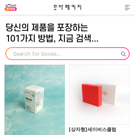
모아패키지
메
당신의 제품을 포장하는
101가지 방법, 지금 검색...
검색
[상자형]세이버스클럽