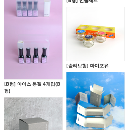
[B형] 선물세트
[슬리브형] 마미포유
[B형] 아이스 통젤 4개입(B
형)