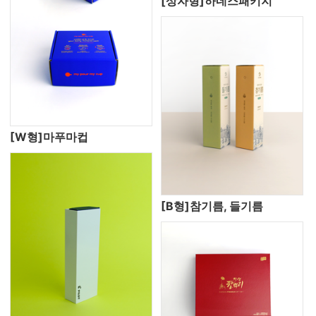
[상자형]하네스패키지
[W형]마푸마컵
[B형]참기름, 들기름