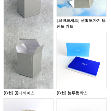
[브랜드세트] 생활도자기 브
랜드 키트
[B형] 꽁떼베이스
[B형] 봉투형박스