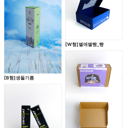
[W형]별애별빵_빵
[B형]생들기름