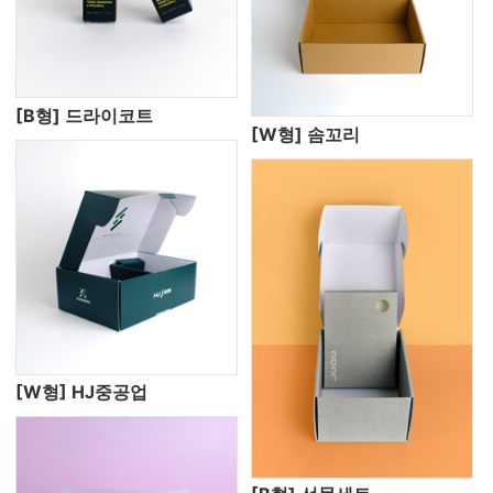
[B형] 드라이코트
[W형] 솜꼬리
[W형] HJ중공업