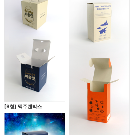
[B형] 맥주캔박스