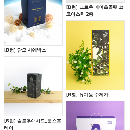
[B형] 크로우 페어초콜릿 코
코아스틱 2종
[B형] 담오 사쉐박스
[B형] 유기농 수제차
[B형] 슬로우애시드_룸스프
레이