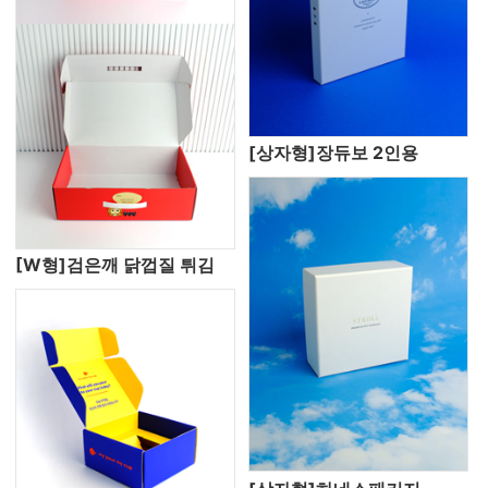
[상자형]장듀보 2인용
[W형]검은깨 닭껍질 튀김