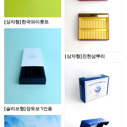
[상자형]한국파이롯트
[상자형]진한삼뿌리
[슬리브형]장듀보 1인용