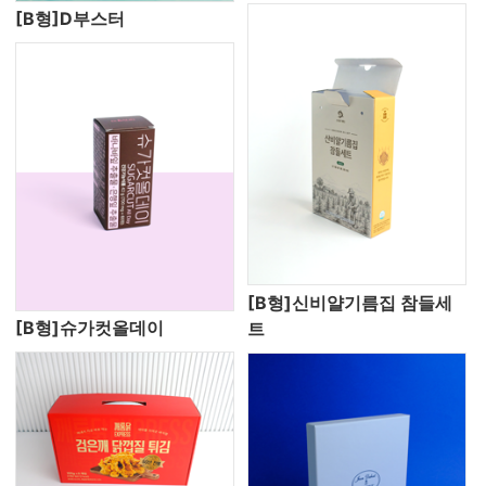
[B형]D부스터
[B형]신비얄기름집 참들세
[B형]슈가컷올데이
트