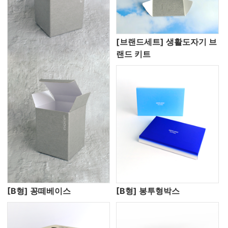
[브랜드세트] 생활도자기 브
랜드 키트
[B형] 꽁떼베이스
[B형] 봉투형박스