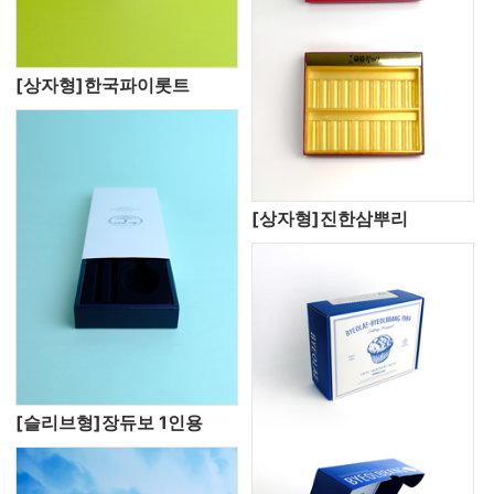
[상자형]한국파이롯트
[상자형]진한삼뿌리
[슬리브형]장듀보 1인용