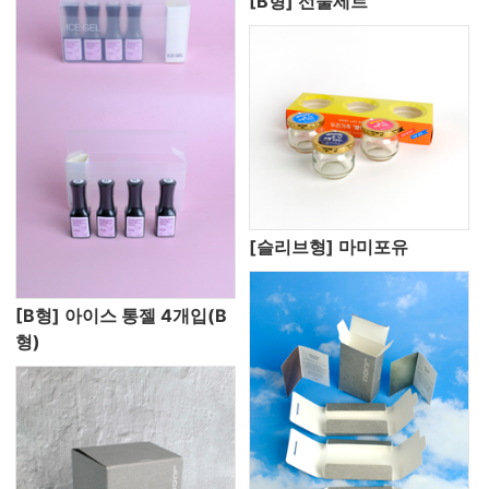
[B형] 선물세트
[슬리브형] 마미포유
[B형] 아이스 통젤 4개입(B
형)