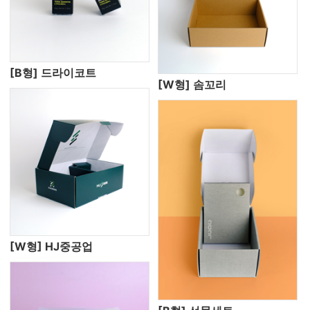
[B형] 드라이코트
[W형] 솜꼬리
[W형] HJ중공업