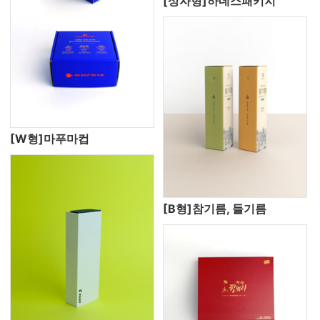
[상자형]하네스패키지
[W형]마푸마컵
[B형]참기름, 들기름