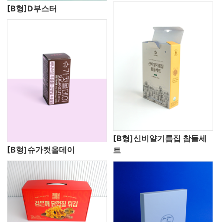
[B형]D부스터
[B형]신비얄기름집 참들세
[B형]슈가컷올데이
트