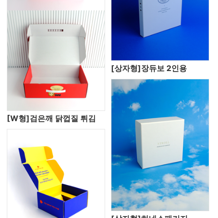
[상자형]장듀보 2인용
[W형]검은깨 닭껍질 튀김