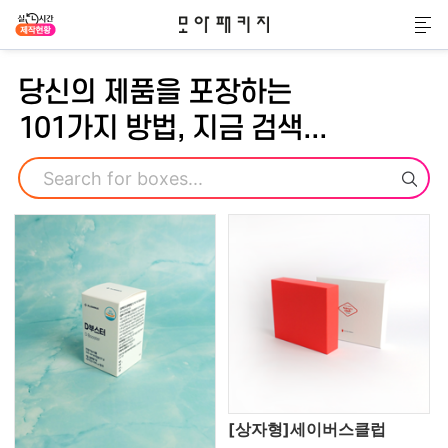
모아패키지
메
당신의 제품을 포장하는
101가지 방법, 지금 검색...
검색
[상자형]세이버스클럽