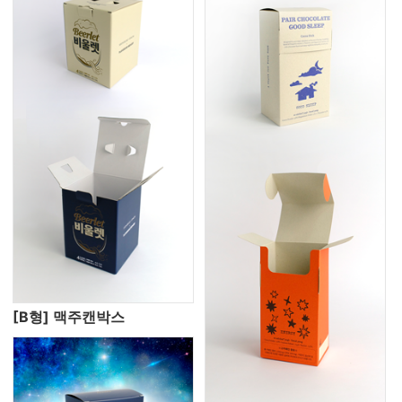
[B형] 맥주캔박스