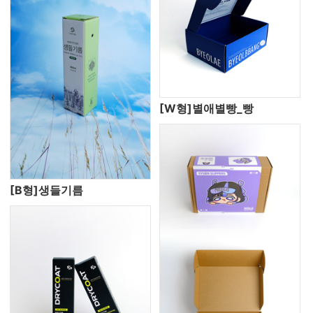
[W형]별애별빵_빵
[B형]생들기름