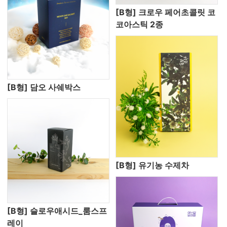
[B형] 크로우 페어초콜릿 코
코아스틱 2종
[B형] 담오 사쉐박스
[B형] 유기농 수제차
[B형] 슬로우애시드_룸스프
레이