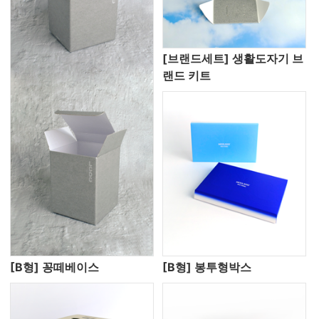
[브랜드세트] 생활도자기 브
랜드 키트
[B형] 꽁떼베이스
[B형] 봉투형박스