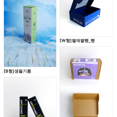
[W형]별애별빵_빵
[B형]생들기름