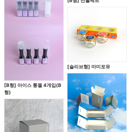
[B형] 선물세트
[슬리브형] 마미포유
[B형] 아이스 통젤 4개입(B
형)