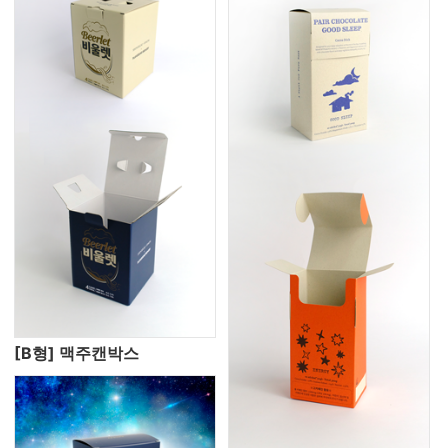
[B형] 맥주캔박스