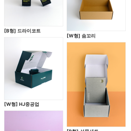
[B형] 드라이코트
[W형] 솜꼬리
[W형] HJ중공업