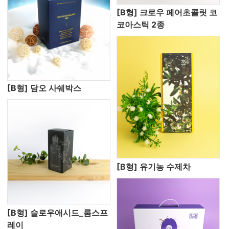
[B형] 크로우 페어초콜릿 코
코아스틱 2종
[B형] 담오 사쉐박스
[B형] 유기농 수제차
[B형] 슬로우애시드_룸스프
레이