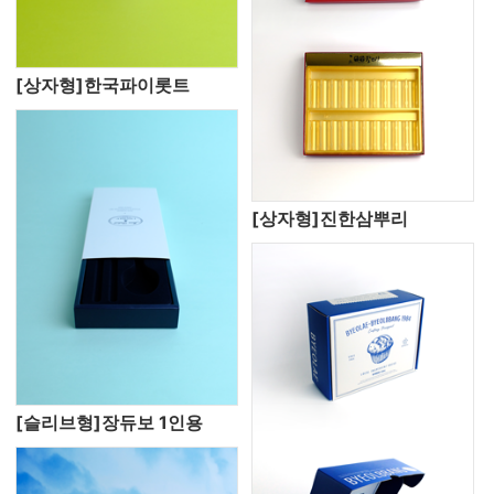
[상자형]한국파이롯트
[상자형]진한삼뿌리
[슬리브형]장듀보 1인용