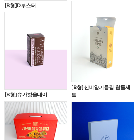
[B형]D부스터
[B형]신비얄기름집 참들세
[B형]슈가컷올데이
트