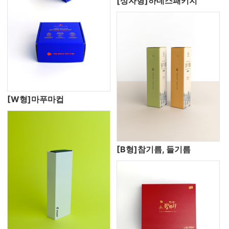
[상자형]하네스패키지
[W형]마푸마컵
[B형]참기름, 들기름