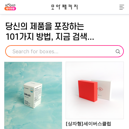
모아패키지
메
당신의 제품을 포장하는
101가지 방법, 지금 검색...
검색
[상자형]세이버스클럽