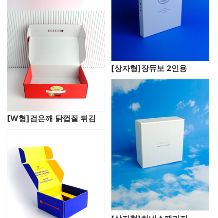
[상자형]장듀보 2인용
[W형]검은깨 닭껍질 튀김