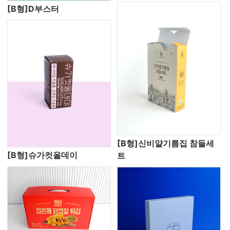
[B형]D부스터
[B형]신비얄기름집 참들세
[B형]슈가컷올데이
트