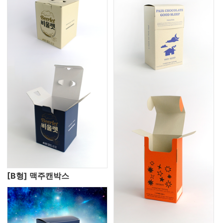
[B형] 맥주캔박스