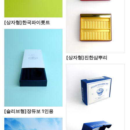
[상자형]한국파이롯트
[상자형]진한삼뿌리
[슬리브형]장듀보 1인용