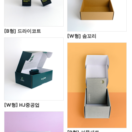
[B형] 드라이코트
[W형] 솜꼬리
[W형] HJ중공업