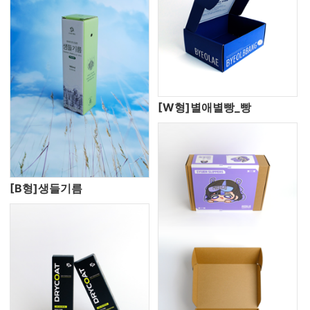
[W형]별애별빵_빵
[B형]생들기름