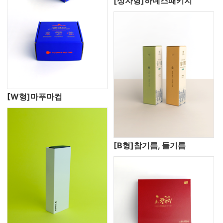
[상자형]하네스패키지
[W형]마푸마컵
[B형]참기름, 들기름