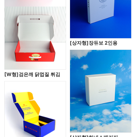
[상자형]장듀보 2인용
[W형]검은깨 닭껍질 튀김