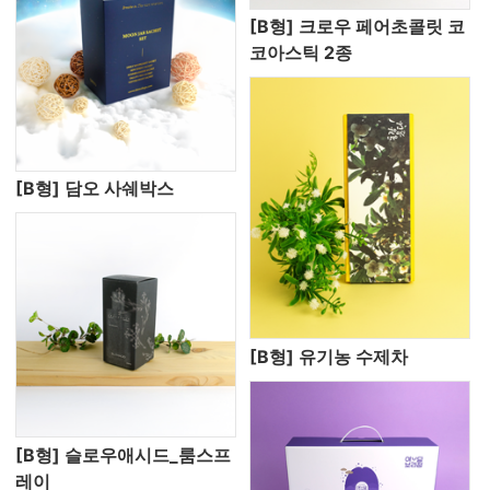
[B형] 크로우 페어초콜릿 코
코아스틱 2종
[B형] 담오 사쉐박스
[B형] 유기농 수제차
[B형] 슬로우애시드_룸스프
레이