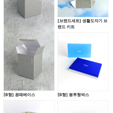
[브랜드세트] 생활도자기 브
랜드 키트
[B형] 꽁떼베이스
[B형] 봉투형박스