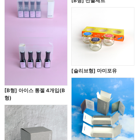
[B형] 선물세트
[슬리브형] 마미포유
[B형] 아이스 통젤 4개입(B
형)