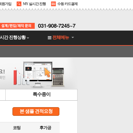
회원가입
MY 실시간 진행
수동 카드결제
시간 진행상황
전체메뉴
특수종이
본 샘플 견적요청
코팅
후가공