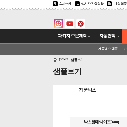
회사소개
실시간 진행상황
1:1 상담
패키지 주문제작
자동견적
제품박스 샘플
고
HOME
샘플보기
>
샘플보기
제품박스
박스형태/사이즈(mm)