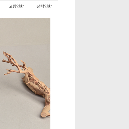
코팅안함
선택안함