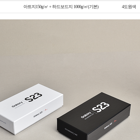
아트지150g/㎡ + 하드보드지 1000g/㎡(기본)
4도원색