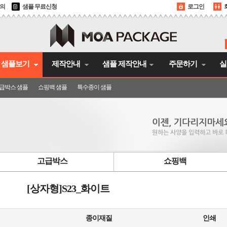
문의
샘플 무료신청
로그인
샘플보기
제작안내
샘플 제작안내
주문하기
실
급박스 샘플
쇼핑백 샘플
특수종이 샘플
고급박스
쇼핑백
[상자형]S23_화이트
종이재질
인쇄