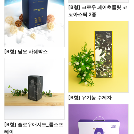
[B형] 크로우 페어초콜릿 코
코아스틱 2종
[B형] 담오 사쉐박스
[B형] 유기농 수제차
[B형] 슬로우애시드_룸스프
레이