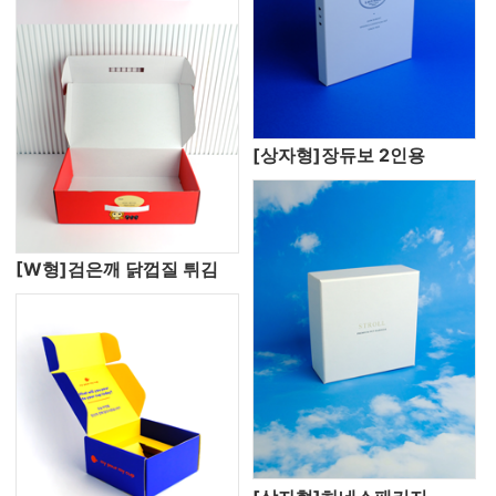
[상자형]장듀보 2인용
[W형]검은깨 닭껍질 튀김