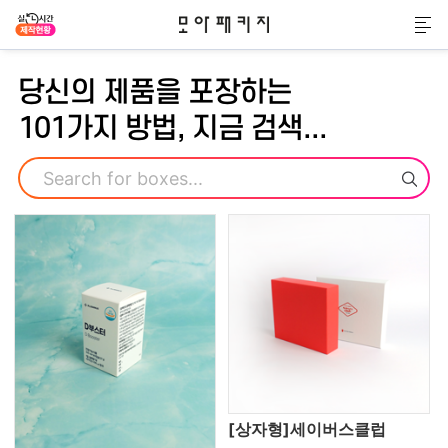
모아패키지
메
당신의 제품을 포장하는
101가지 방법, 지금 검색...
검색
[상자형]세이버스클럽