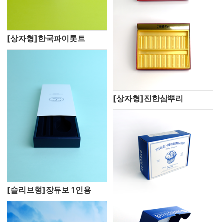
[상자형]한국파이롯트
[상자형]진한삼뿌리
[슬리브형]장듀보 1인용