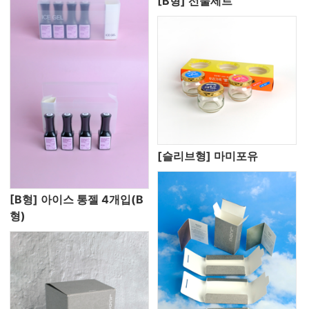
[B형] 선물세트
[슬리브형] 마미포유
[B형] 아이스 통젤 4개입(B
형)