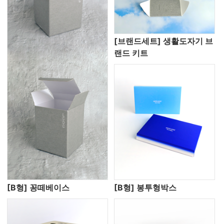
[브랜드세트] 생활도자기 브
랜드 키트
[B형] 꽁떼베이스
[B형] 봉투형박스