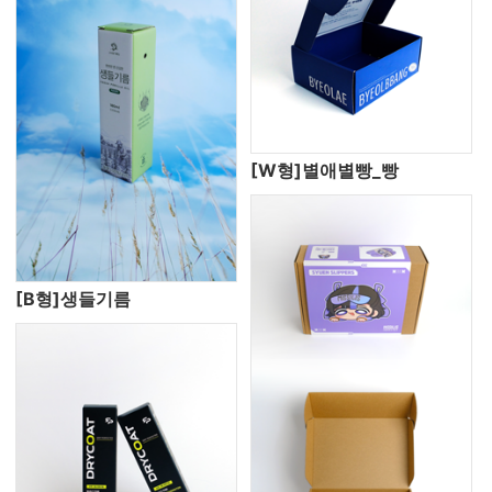
[W형]별애별빵_빵
[B형]생들기름