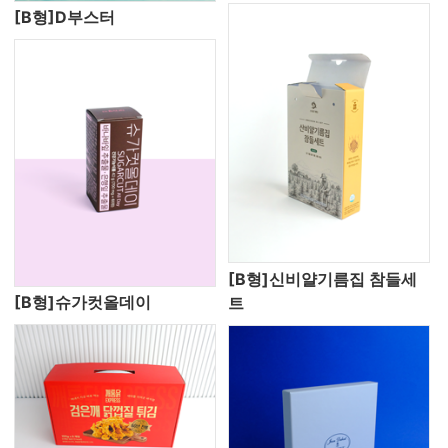
[B형]D부스터
[B형]신비얄기름집 참들세
[B형]슈가컷올데이
트