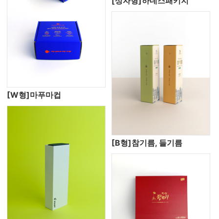
[상자형]하네스패키지
[W형]마푸마컵
[B형]참기름, 들기름