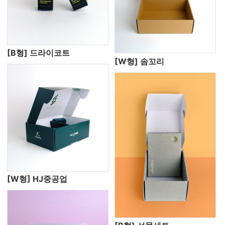
[B형] 드라이코트
[W형] 솜꼬리
[W형] HJ중공업