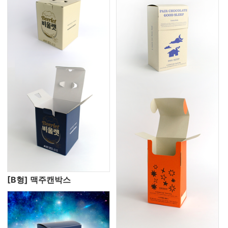
[B형] 맥주캔박스