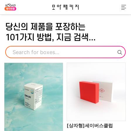
모아패키지
메
당신의 제품을 포장하는
101가지 방법, 지금 검색...
검색
[상자형]세이버스클럽