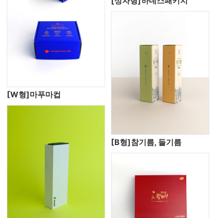
[상자형]하네스패키지
[W형]마푸마컵
[B형]참기름, 들기름