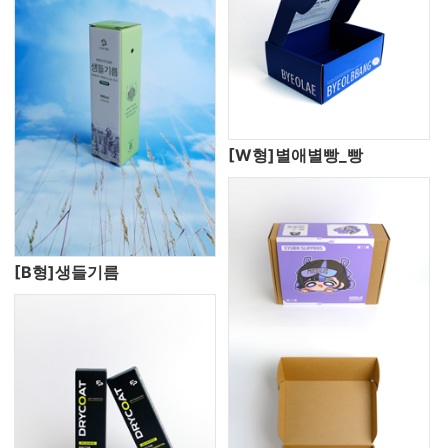
[W형]별애별빵_빵
[B형]생들기름