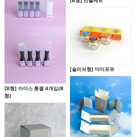
[B형] 선물세트
[슬리브형] 마미포유
[B형] 아이스 통젤 4개입(B
형)