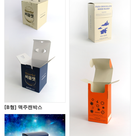
[B형] 맥주캔박스