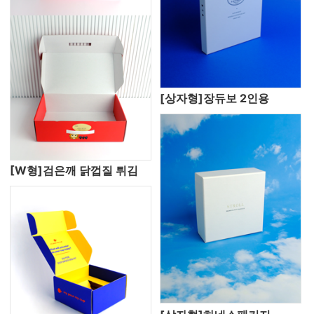
[상자형]장듀보 2인용
[W형]검은깨 닭껍질 튀김