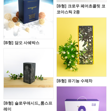
[B형] 크로우 페어초콜릿 코
코아스틱 2종
[B형] 담오 사쉐박스
[B형] 유기농 수제차
[B형] 슬로우애시드_룸스프
레이