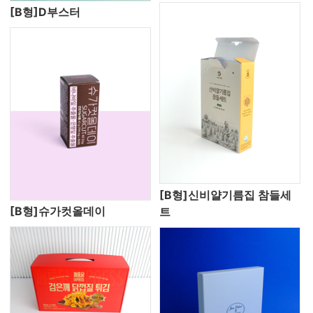
[B형]D부스터
[B형]신비얄기름집 참들세
[B형]슈가컷올데이
트