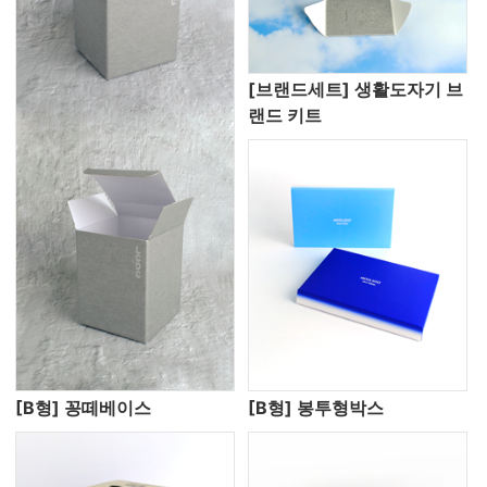
[브랜드세트] 생활도자기 브
랜드 키트
[B형] 꽁떼베이스
[B형] 봉투형박스