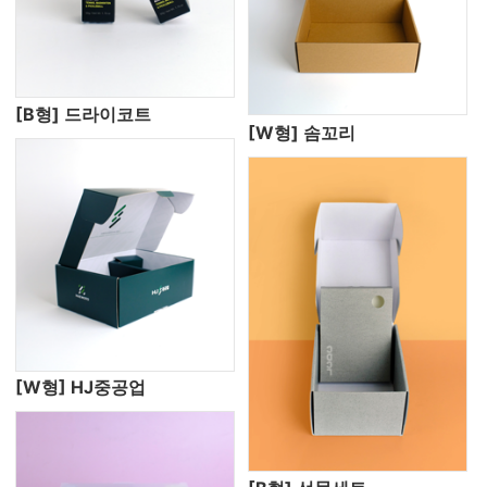
[B형] 드라이코트
[W형] 솜꼬리
[W형] HJ중공업