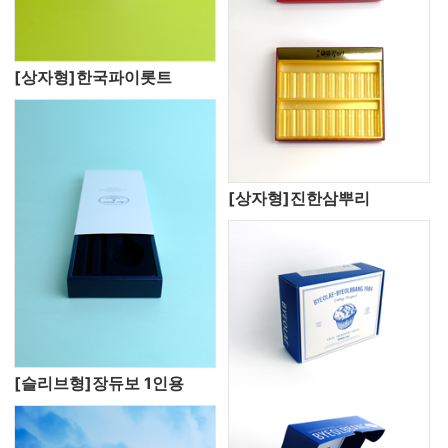
[상자형]한국파이롯트
[상자형]진한삼뿌리
[슬리브형]장듀보 1인용