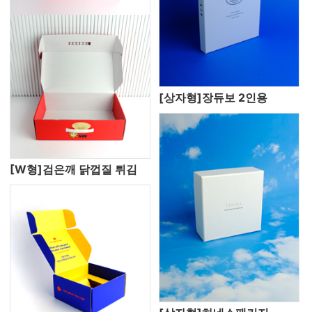
[상자형]장듀보 2인용
[W형]검은깨 닭껍질 튀김