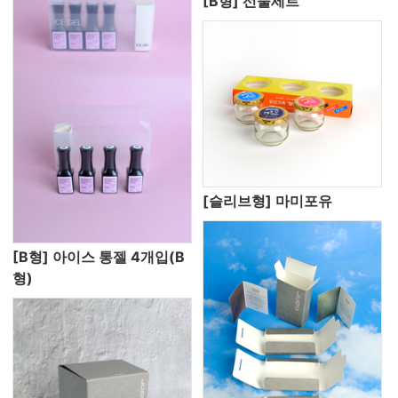
[B형] 선물세트
[슬리브형] 마미포유
[B형] 아이스 통젤 4개입(B
형)