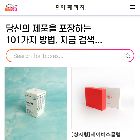
모아패키지
메
당신의 제품을 포장하는
101가지 방법, 지금 검색...
검색
[상자형]세이버스클럽