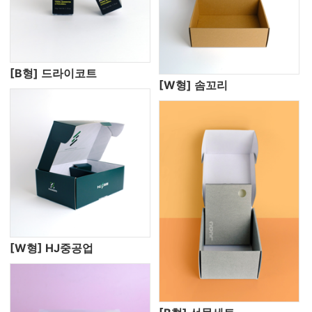
[B형] 드라이코트
[W형] 솜꼬리
[W형] HJ중공업