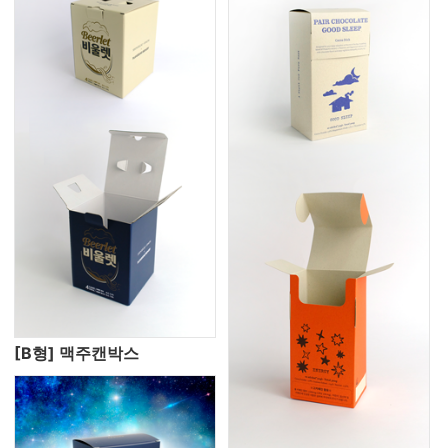
[B형] 맥주캔박스