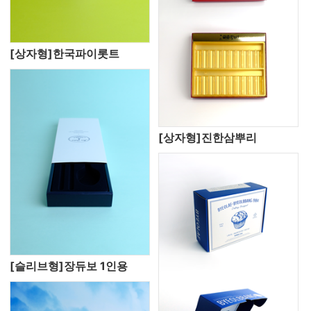
[상자형]한국파이롯트
[상자형]진한삼뿌리
[슬리브형]장듀보 1인용