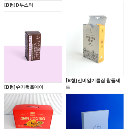
[B형]D부스터
[B형]신비얄기름집 참들세
[B형]슈가컷올데이
트