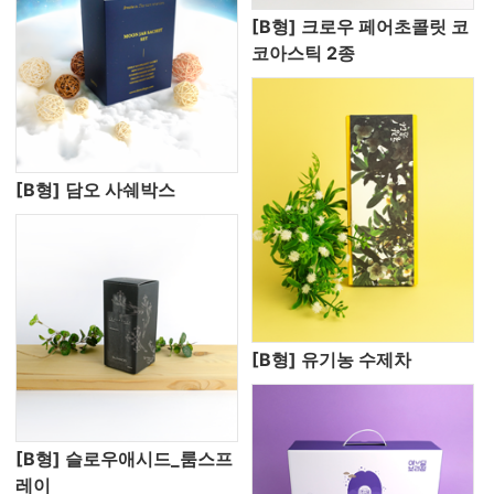
[B형] 크로우 페어초콜릿 코
코아스틱 2종
[B형] 담오 사쉐박스
[B형] 유기농 수제차
[B형] 슬로우애시드_룸스프
레이