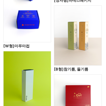
[상자형]하네스패키지
[W형]마푸마컵
[B형]참기름, 들기름