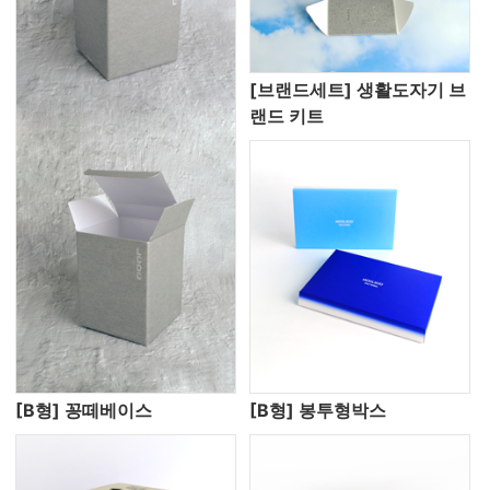
[브랜드세트] 생활도자기 브
랜드 키트
[B형] 꽁떼베이스
[B형] 봉투형박스