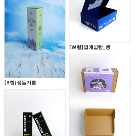
[W형]별애별빵_빵
[B형]생들기름