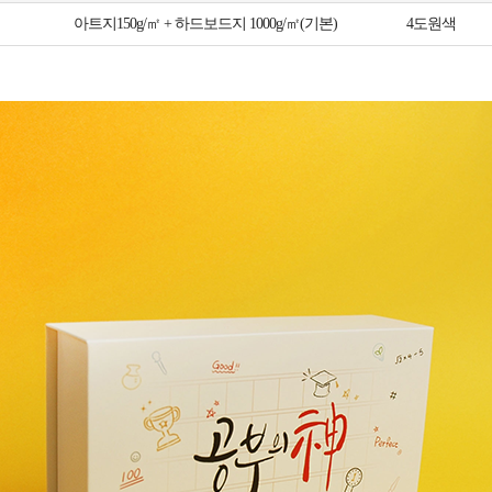
아트지150g/㎡ + 하드보드지 1000g/㎡(기본)
4도원색