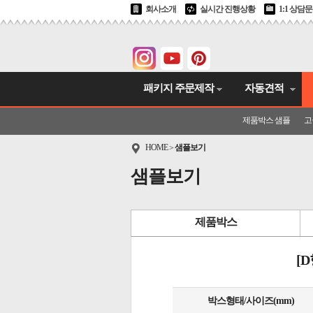
회사소개
실시간 진행상황
1:1 상담
패키지 주문제작
자동견적
제품박스 샘플
고
HOME
샘플보기
>
샘플보기
제품박스
[
박스형태/사이즈(mm)