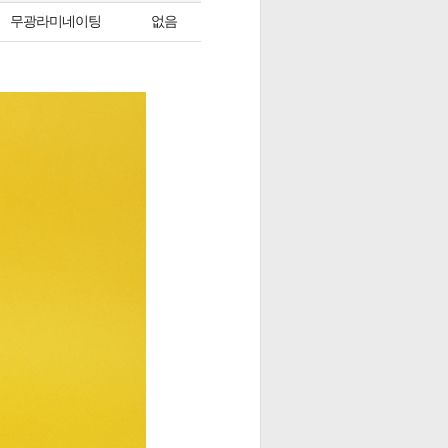
무광라미네이팅
없음