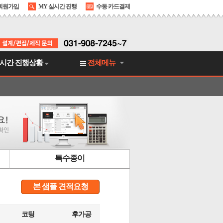
회원가입
MY 실시간 진행
수동 카드결제
시간 진행상황
전체메뉴
특수종이
본 샘플 견적요청
코팅
후가공