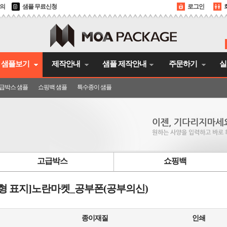
문의
샘플 무료신청
로그인
샘플보기
제작안내
샘플 제작안내
주문하기
실
급박스 샘플
쇼핑백 샘플
특수종이 샘플
고급박스
쇼핑백
D형 표지]노란마켓_공부폰(공부의신)
종이재질
인쇄