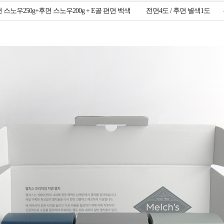
 스노우250g+후면 스노우200g + E골 편면 백색
전면4도 / 후면 별색1도