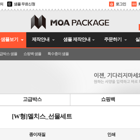
문의
샘플 무료신청
로그인
샘플보기
제작안내
샘플 제작안내
주문하기
실
급박스 샘플
쇼핑백 샘플
특수종이 샘플
고급박스
쇼핑백
[W형]멜치스_선물세트
종이재질
인쇄