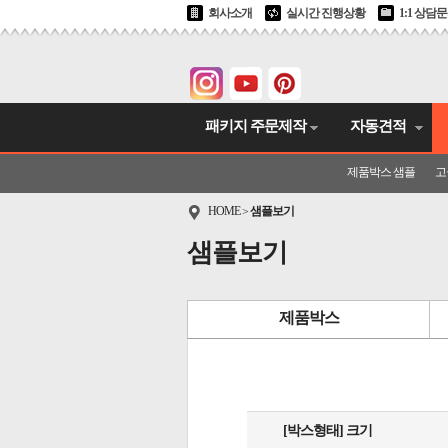
회사소개
실시간 진행상황
1:1 상담
패키지 주문제작
자동견적
제품박스 샘플
고
HOME
샘플보기
>
샘플보기
제품박스
[박스형태] 크기