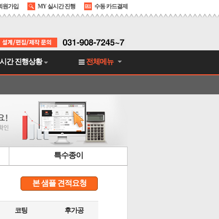
회원가입
MY 실시간 진행
수동 카드결제
시간 진행상황
전체메뉴
특수종이
본 샘플 견적요청
코팅
후가공