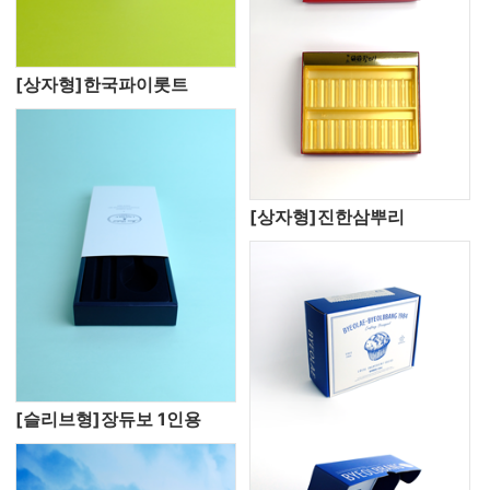
[상자형]한국파이롯트
[상자형]진한삼뿌리
[슬리브형]장듀보 1인용