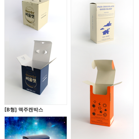
[B형] 맥주캔박스