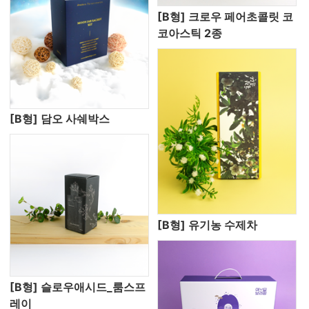
[B형] 크로우 페어초콜릿 코
코아스틱 2종
[B형] 담오 사쉐박스
[B형] 유기농 수제차
[B형] 슬로우애시드_룸스프
레이