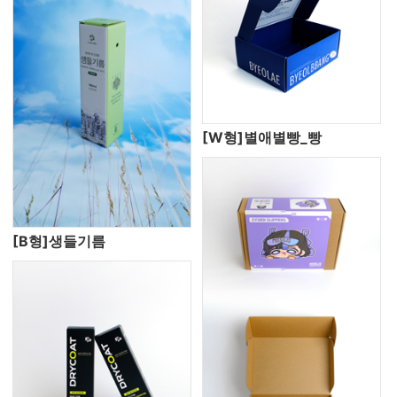
[W형]별애별빵_빵
[B형]생들기름