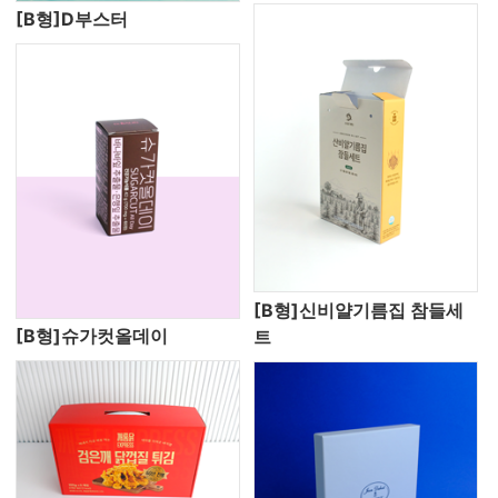
[B형]D부스터
[B형]신비얄기름집 참들세
[B형]슈가컷올데이
트