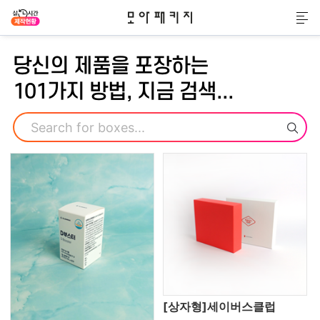
모아패키지
메
당신의 제품을 포장하는
101가지 방법, 지금 검색...
검색
[상자형]세이버스클럽