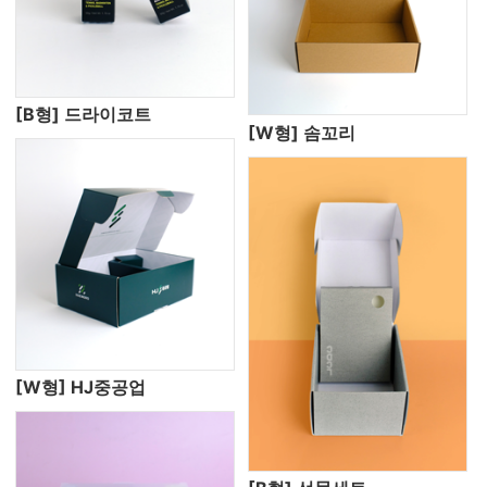
[B형] 드라이코트
[W형] 솜꼬리
[W형] HJ중공업