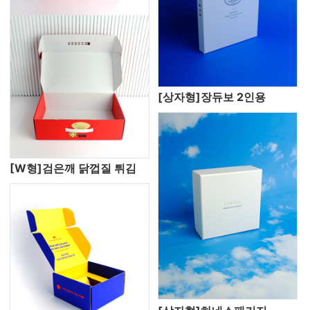
[상자형]장듀보 2인용
[W형]검은깨 닭껍질 튀김