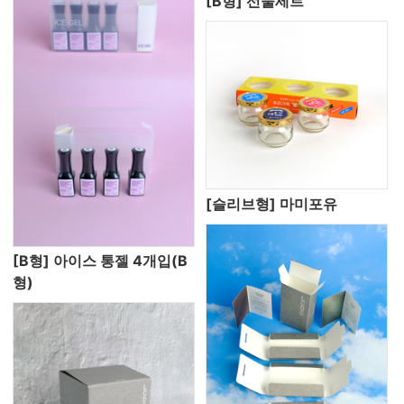
[B형] 선물세트
[슬리브형] 마미포유
[B형] 아이스 통젤 4개입(B
형)