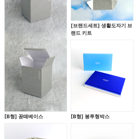
[브랜드세트] 생활도자기 브
랜드 키트
[B형] 꽁떼베이스
[B형] 봉투형박스