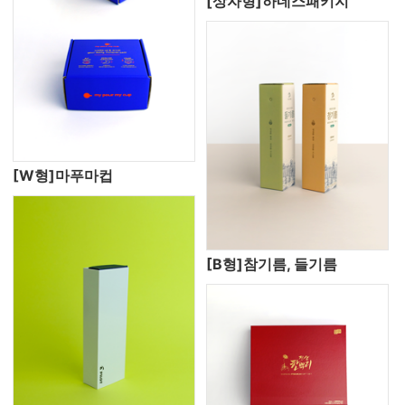
[상자형]하네스패키지
[W형]마푸마컵
[B형]참기름, 들기름