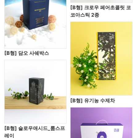
[B형] 크로우 페어초콜릿 코
코아스틱 2종
[B형] 담오 사쉐박스
[B형] 유기농 수제차
[B형] 슬로우애시드_룸스프
레이