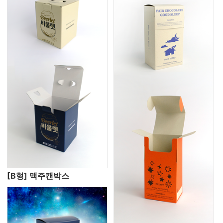
[B형] 맥주캔박스