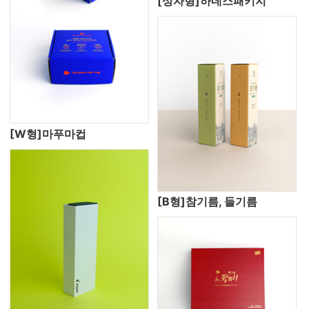
[상자형]하네스패키지
[W형]마푸마컵
[B형]참기름, 들기름