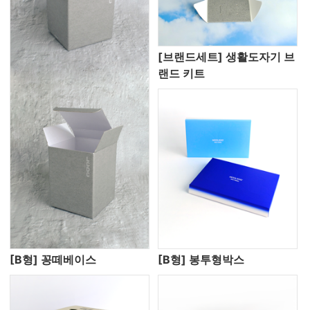
[브랜드세트] 생활도자기 브
랜드 키트
[B형] 꽁떼베이스
[B형] 봉투형박스