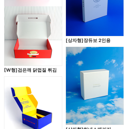
[상자형]장듀보 2인용
[W형]검은깨 닭껍질 튀김