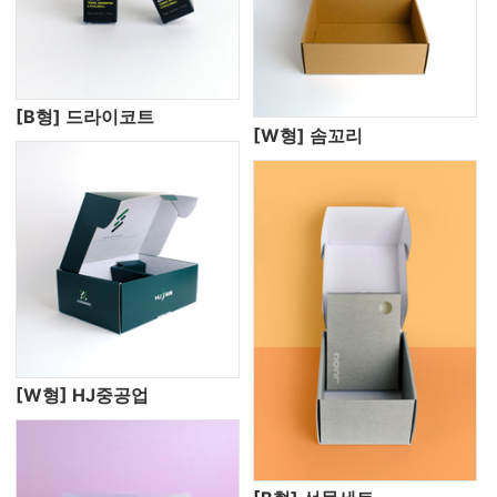
[B형] 드라이코트
[W형] 솜꼬리
[W형] HJ중공업