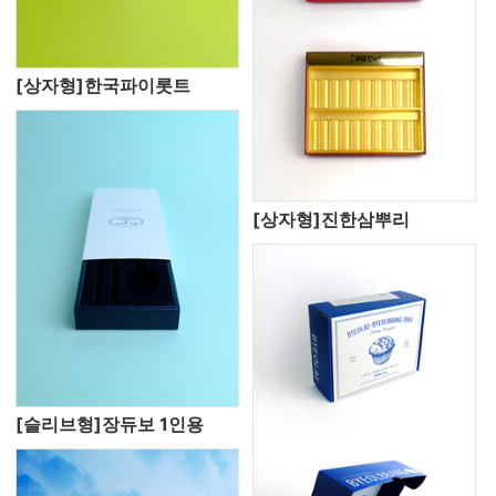
[상자형]한국파이롯트
[상자형]진한삼뿌리
[슬리브형]장듀보 1인용