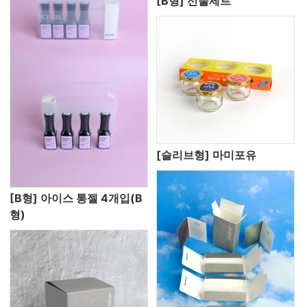
[B형] 선물세트
[슬리브형] 마미포유
[B형] 아이스 통젤 4개입(B
형)