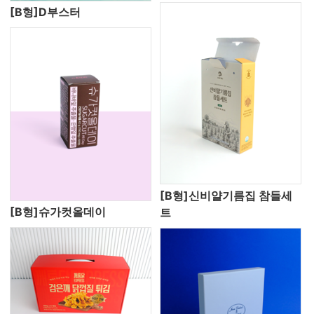
[B형]D부스터
[B형]신비얄기름집 참들세
[B형]슈가컷올데이
트