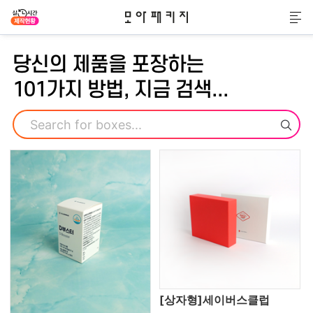
모아패키지
메
당신의 제품을 포장하는
101가지 방법, 지금 검색...
검색
[상자형]세이버스클럽