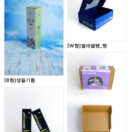
[W형]별애별빵_빵
[B형]생들기름