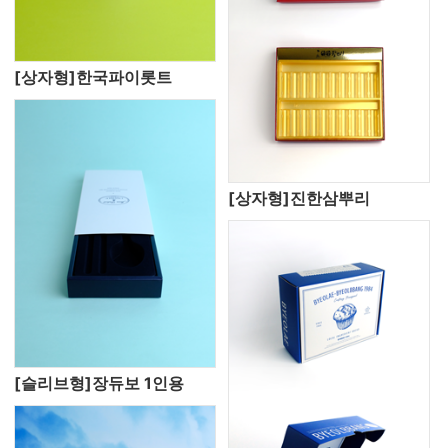
[상자형]한국파이롯트
[상자형]진한삼뿌리
[슬리브형]장듀보 1인용