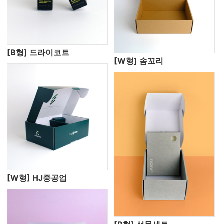
[B형] 드라이코트
[W형] 솜꼬리
[W형] HJ중공업