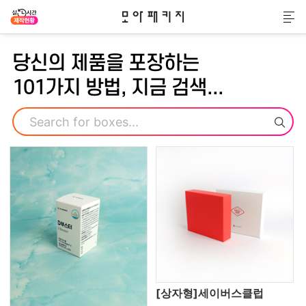
모아패키지
메
당신의 제품을 포장하는
101가지 방법, 지금 검색...
검색
[상자형]세이버스클럽