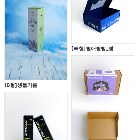
[W형]별애별빵_빵
[B형]생들기름