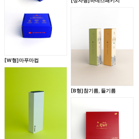
[상자형]하네스패키지
[W형]마푸마컵
[B형]참기름, 들기름