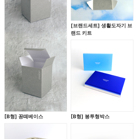
[브랜드세트] 생활도자기 브
랜드 키트
[B형] 꽁떼베이스
[B형] 봉투형박스