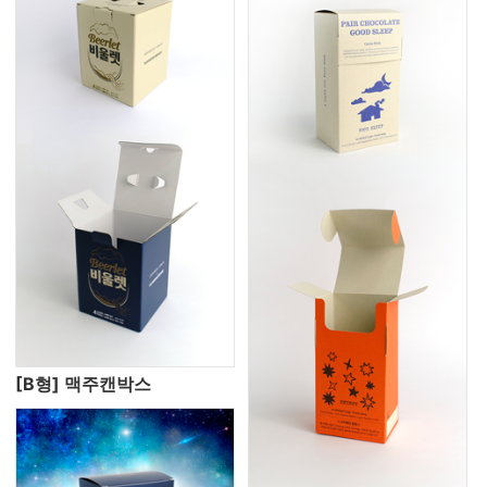
[B형] 맥주캔박스