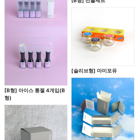
[B형] 선물세트
[슬리브형] 마미포유
[B형] 아이스 통젤 4개입(B
형)