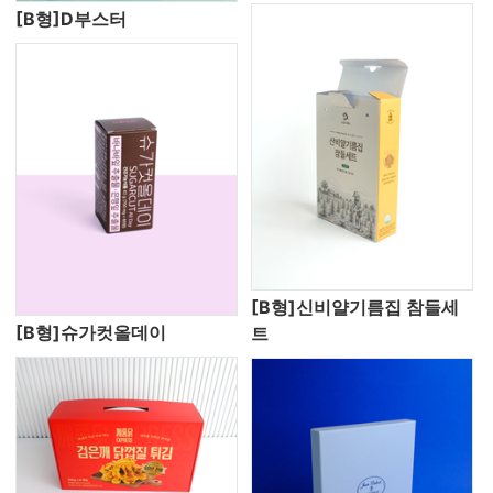
[B형]D부스터
[B형]신비얄기름집 참들세
[B형]슈가컷올데이
트