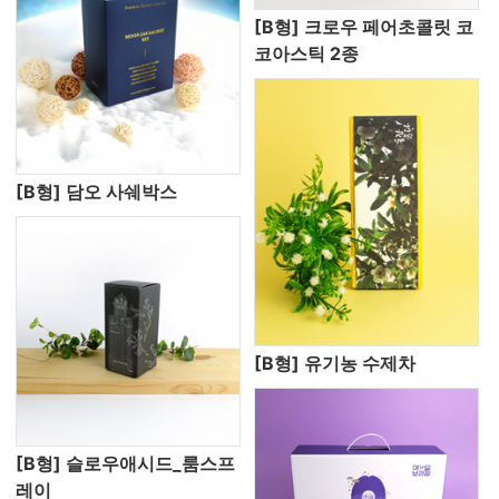
[B형] 크로우 페어초콜릿 코
코아스틱 2종
[B형] 담오 사쉐박스
[B형] 유기농 수제차
[B형] 슬로우애시드_룸스프
레이