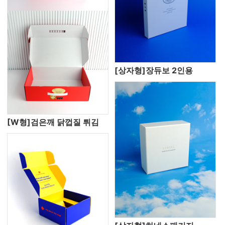
[상자형]장듀보 2인용
[W형]검은깨 닭껍질 튀김