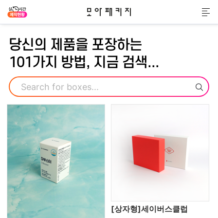
모아패키지
메
당신의 제품을 포장하는
101가지 방법, 지금 검색...
검색
[상자형]세이버스클럽