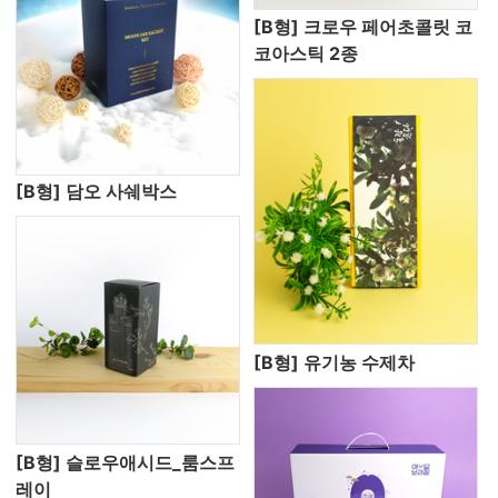
[B형] 크로우 페어초콜릿 코
코아스틱 2종
[B형] 담오 사쉐박스
[B형] 유기농 수제차
[B형] 슬로우애시드_룸스프
레이