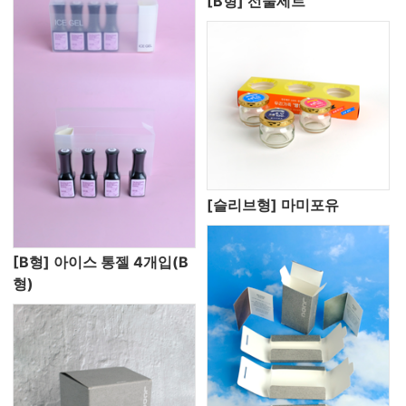
[B형] 선물세트
[슬리브형] 마미포유
[B형] 아이스 통젤 4개입(B
형)