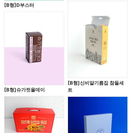
[B형]D부스터
[B형]신비얄기름집 참들세
[B형]슈가컷올데이
트