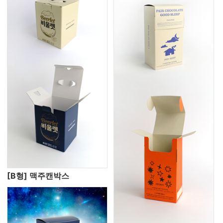
[B형] 맥주캔박스