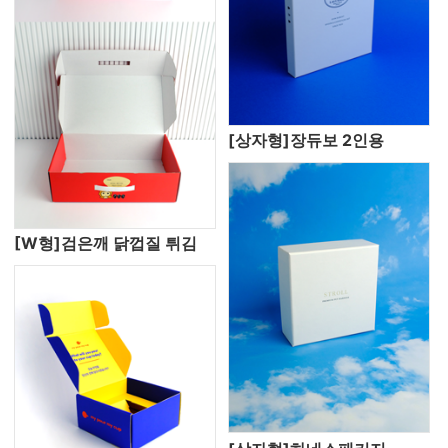
[상자형]장듀보 2인용
[W형]검은깨 닭껍질 튀김