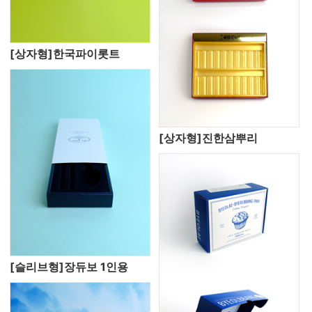
[상자형]한국파이롯트
[상자형]진한삼뿌리
[슬리브형]장듀보 1인용