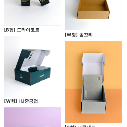
[B형] 드라이코트
[W형] 솜꼬리
[W형] HJ중공업