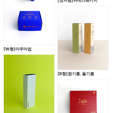
[상자형]하네스패키지
[W형]마푸마컵
[B형]참기름, 들기름