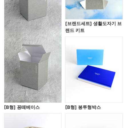
[브랜드세트] 생활도자기 브
랜드 키트
[B형] 꽁떼베이스
[B형] 봉투형박스