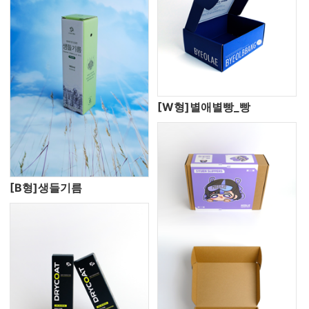
[W형]별애별빵_빵
[B형]생들기름