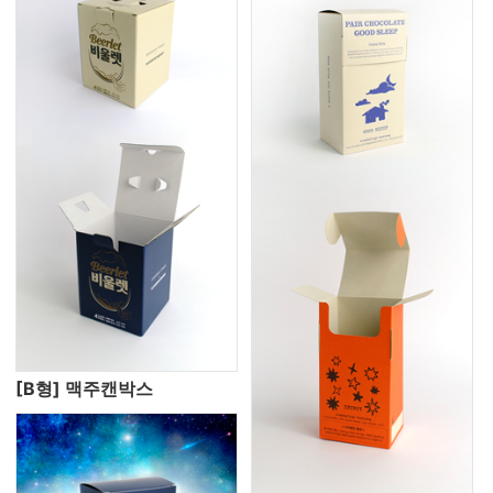
[B형] 맥주캔박스