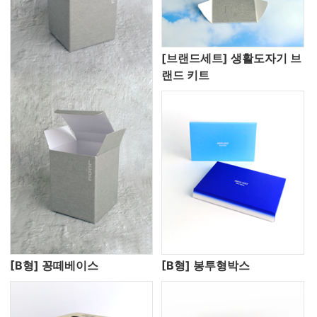
[브랜드세트] 생활도자기 브
랜드 키트
[B형] 꽁떼베이스
[B형] 봉투형박스