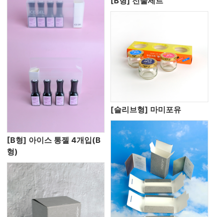
[B형] 선물세트
[슬리브형] 마미포유
[B형] 아이스 통젤 4개입(B
형)