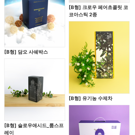
[B형] 크로우 페어초콜릿 코
코아스틱 2종
[B형] 담오 사쉐박스
[B형] 유기농 수제차
[B형] 슬로우애시드_룸스프
레이