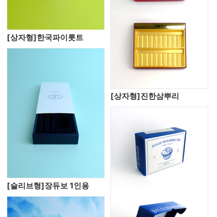
[상자형]한국파이롯트
[상자형]진한삼뿌리
[슬리브형]장듀보 1인용