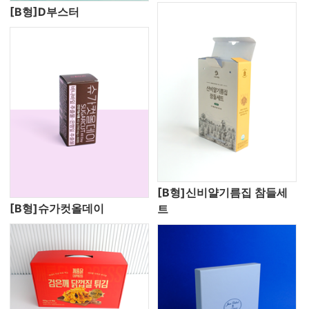
[B형]D부스터
[B형]신비얄기름집 참들세
[B형]슈가컷올데이
트