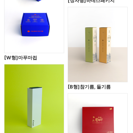
[상자형]하네스패키지
[W형]마푸마컵
[B형]참기름, 들기름