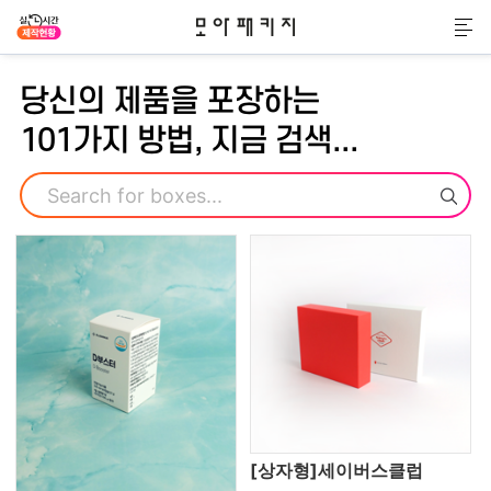
모아패키지
메
당신의 제품을 포장하는
101가지 방법, 지금 검색...
검색
[상자형]세이버스클럽