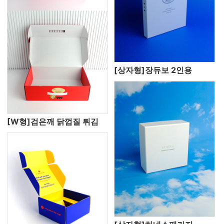
[상자형]장듀보 2인용
[W형]검은깨 닭껍질 튀김