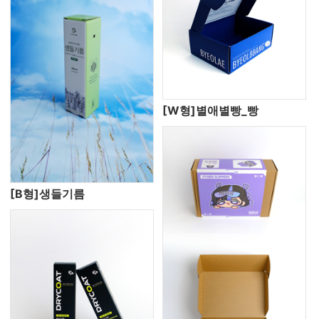
[W형]별애별빵_빵
[B형]생들기름