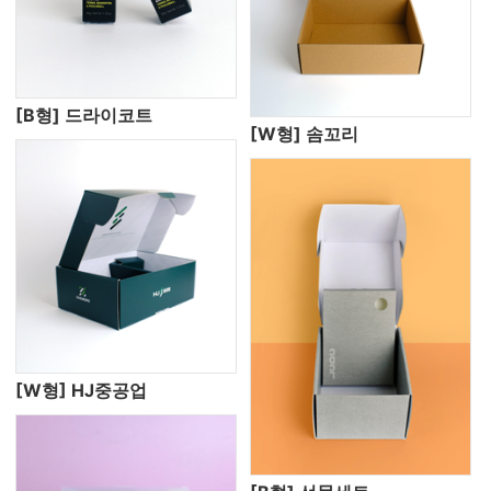
[B형] 드라이코트
[W형] 솜꼬리
[W형] HJ중공업