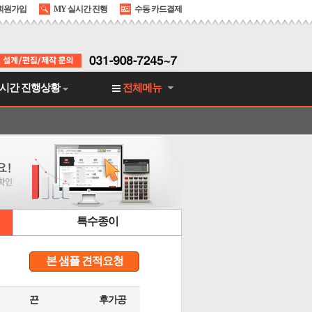
회원가입
MY 실시간 진행
수동 카드결제
시간 진행상황
전체메뉴
특수종이
본 샘플 견적요청
끈
후가공