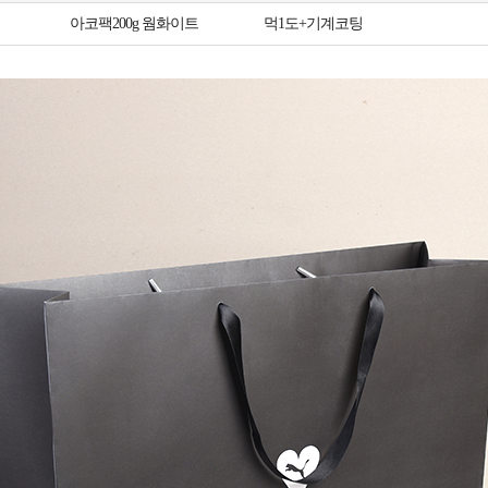
아코팩200g 웜화이트
먹1도+기계코팅