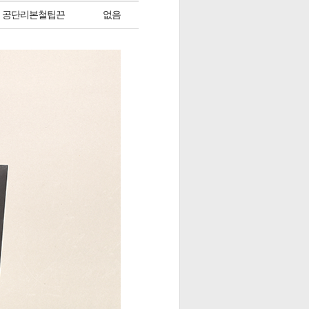
공단리본철팁끈
없음