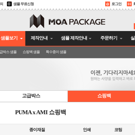
문의
샘플 무료신청
로그인
샘플보기
제작안내
샘플 제작안내
주문하기
실
급박스 샘플
쇼핑백 샘플
특수종이 샘플
고급박스
쇼핑백
PUMA x AMI 쇼핑백
종이재질
인쇄
코팅