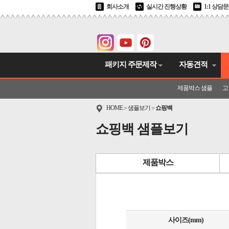
회사소개
실시간 진행상황
1:1 상담
패키지 주문제작
자동견적
제품박스 샘플
고
HOME
샘플보기
쇼핑백
>
>
쇼핑백 샘플보기
제품박스
사이즈(mm)