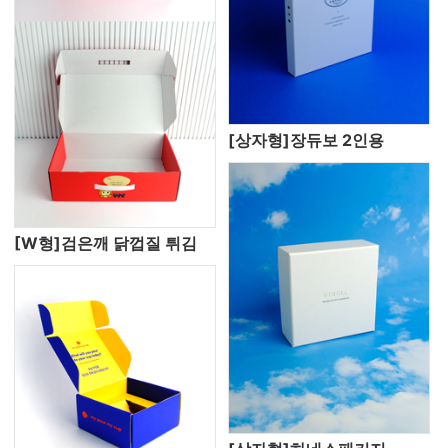
[상자형]장듀보 2인용
[W형]검은깨 닭껍질 튀김