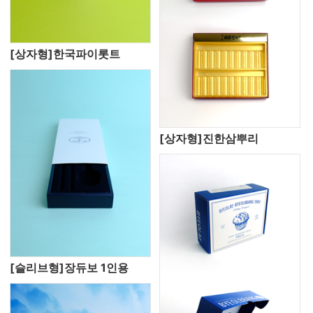
[상자형]한국파이롯트
[상자형]진한삼뿌리
[슬리브형]장듀보 1인용