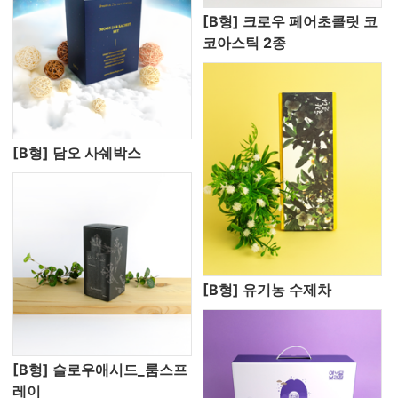
[B형] 크로우 페어초콜릿 코
코아스틱 2종
[B형] 담오 사쉐박스
[B형] 유기농 수제차
[B형] 슬로우애시드_룸스프
레이