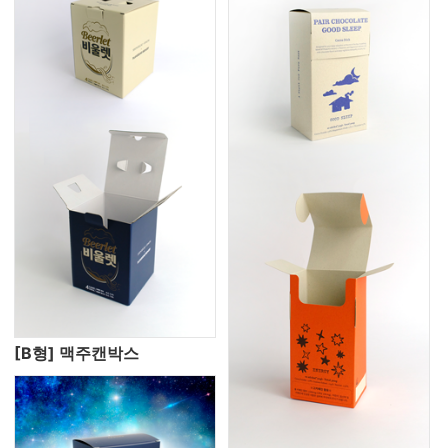
[B형] 맥주캔박스