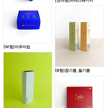
[상자형]하네스패키지
[W형]마푸마컵
[B형]참기름, 들기름