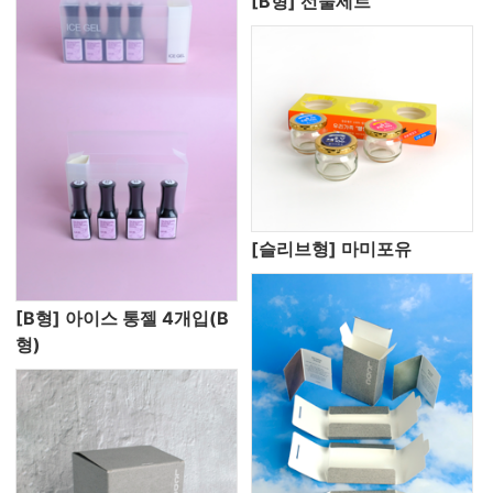
[B형] 선물세트
[슬리브형] 마미포유
[B형] 아이스 통젤 4개입(B
형)