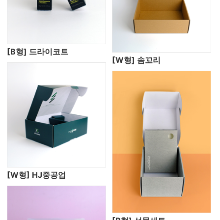
[B형] 드라이코트
[W형] 솜꼬리
[W형] HJ중공업