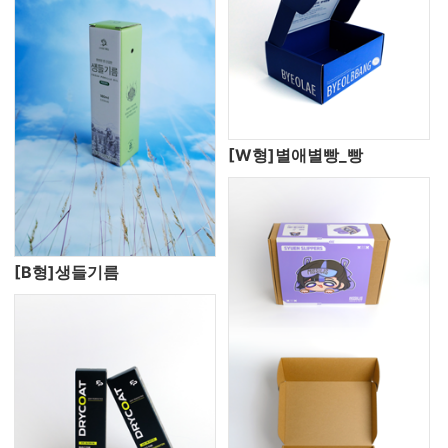
[W형]별애별빵_빵
[B형]생들기름