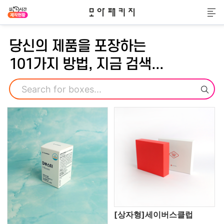
모아패키지
메
당신의 제품을 포장하는
101가지 방법, 지금 검색...
검색
[상자형]세이버스클럽