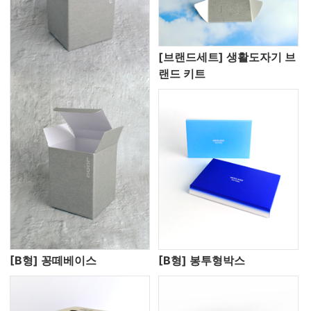
[브랜드세트] 생활도자기 브
랜드 키트
[B형] 꽁떼베이스
[B형] 봉투형박스