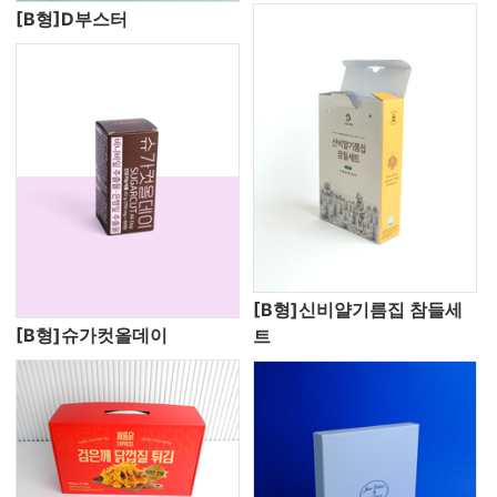
[B형]D부스터
[B형]신비얄기름집 참들세
[B형]슈가컷올데이
트