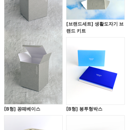
[브랜드세트] 생활도자기 브
랜드 키트
[B형] 꽁떼베이스
[B형] 봉투형박스