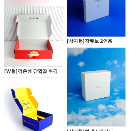
[상자형]장듀보 2인용
[W형]검은깨 닭껍질 튀김