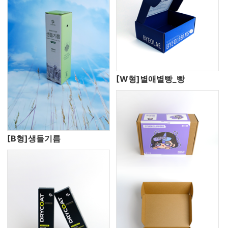
[W형]별애별빵_빵
[B형]생들기름