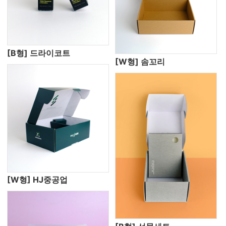
[B형] 드라이코트
[W형] 솜꼬리
[W형] HJ중공업