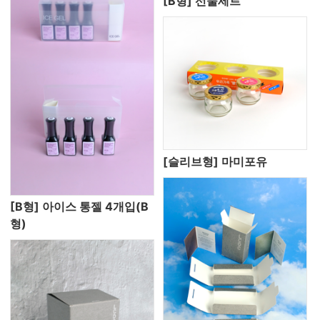
[B형] 선물세트
[슬리브형] 마미포유
[B형] 아이스 통젤 4개입(B
형)