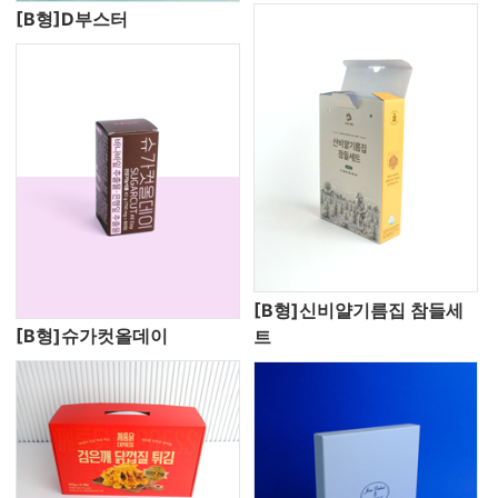
[B형]D부스터
[B형]신비얄기름집 참들세
[B형]슈가컷올데이
트