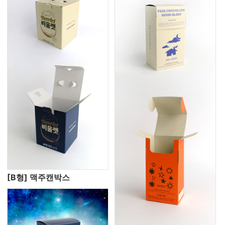
[B형] 맥주캔박스