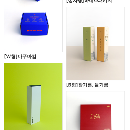
[상자형]하네스패키지
[W형]마푸마컵
[B형]참기름, 들기름