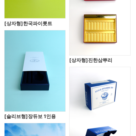
[상자형]한국파이롯트
[상자형]진한삼뿌리
[슬리브형]장듀보 1인용