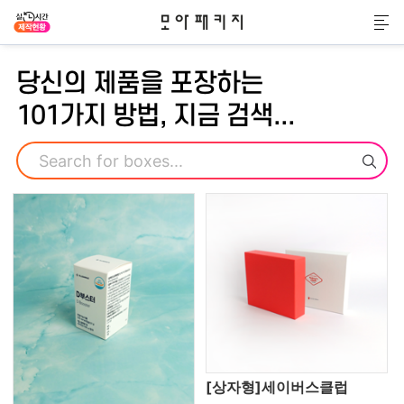
모아패키지
메
당신의 제품을 포장하는
101가지 방법, 지금 검색...
검색
[상자형]세이버스클럽