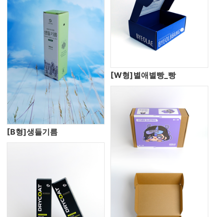
[W형]별애별빵_빵
[B형]생들기름