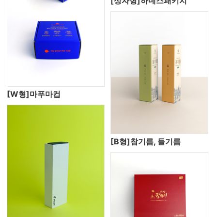
[상자형]하네스패키지
[W형]마푸마컵
[B형]참기름, 들기름