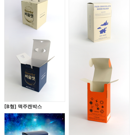
[B형] 맥주캔박스