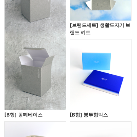
[브랜드세트] 생활도자기 브
랜드 키트
[B형] 꽁떼베이스
[B형] 봉투형박스