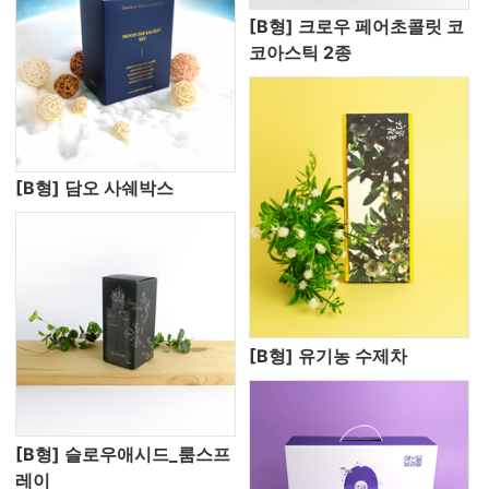
[B형] 크로우 페어초콜릿 코
코아스틱 2종
[B형] 담오 사쉐박스
[B형] 유기농 수제차
[B형] 슬로우애시드_룸스프
레이