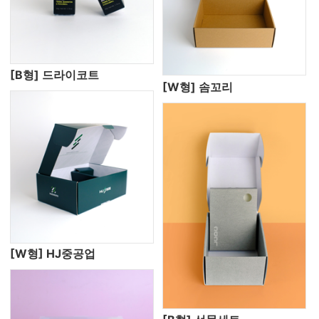
[B형] 드라이코트
[W형] 솜꼬리
[W형] HJ중공업