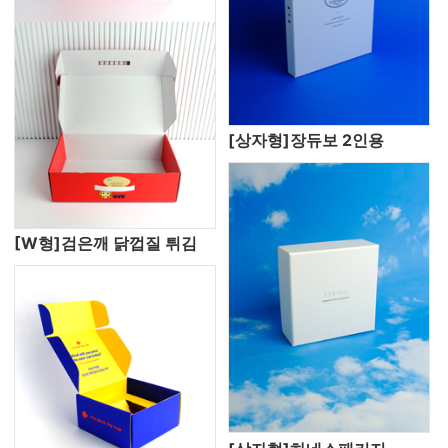
[상자형]장듀보 2인용
[W형]검은깨 닭껍질 튀김