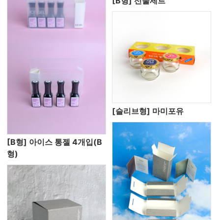
[B형] 선물세트
[슬리브형] 마미포유
[B형] 아이스 통젤 4개입(B
형)