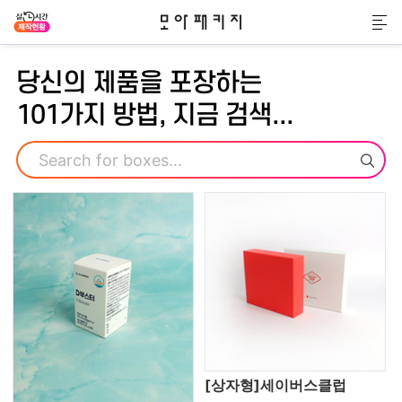
모아패키지
메
당신의 제품을 포장하는
101가지 방법, 지금 검색...
검색
[상자형]세이버스클럽