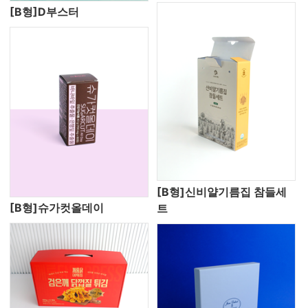
[B형]D부스터
[B형]신비얄기름집 참들세
[B형]슈가컷올데이
트