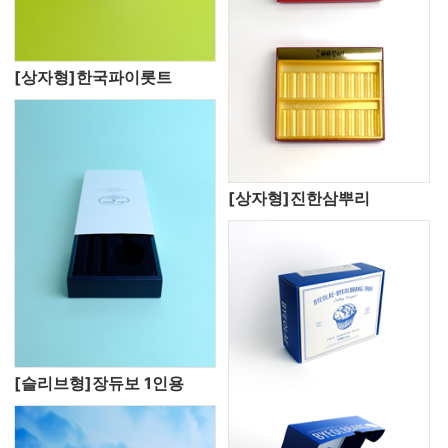
[상자형]한국파이롯트
[상자형]진한삼뿌리
[슬리브형]장듀보 1인용