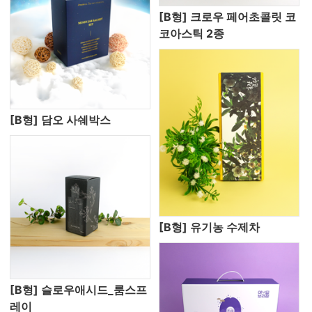
[B형] 크로우 페어초콜릿 코
코아스틱 2종
[B형] 담오 사쉐박스
[B형] 유기농 수제차
[B형] 슬로우애시드_룸스프
레이