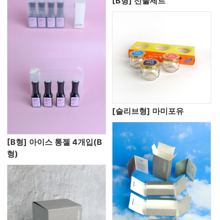
[B형] 선물세트
[슬리브형] 마미포유
[B형] 아이스 통젤 4개입(B
형)