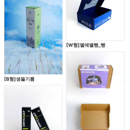
[W형]별애별빵_빵
[B형]생들기름