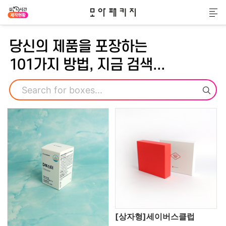
모아패키지
메
당신의 제품을 포장하는
101가지 방법, 지금 검색...
검색
[상자형]세이버스클럽