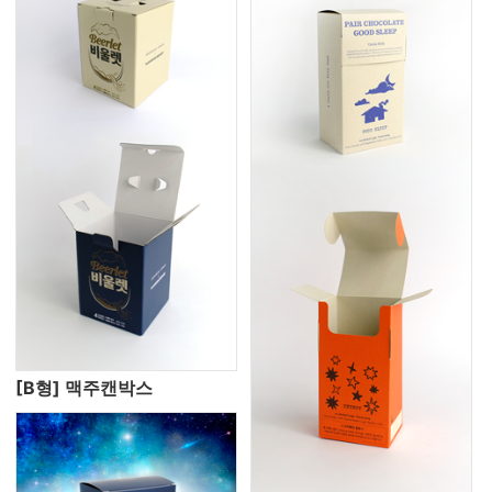
[B형] 맥주캔박스