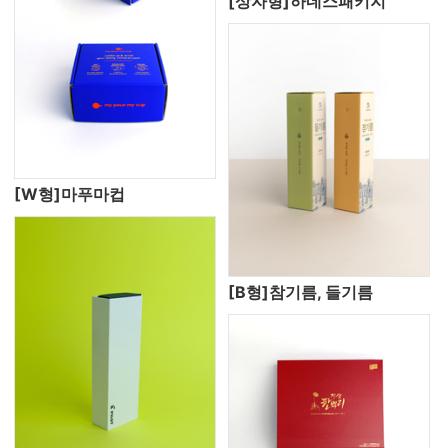
[상자형]하네스패키지
[W형]마푸마컵
[B형]참기름, 들기름