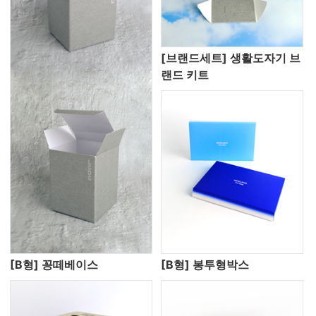
[브랜드세트] 생활도자기 브
랜드 키트
[B형] 꽁떼베이스
[B형] 봉투형박스