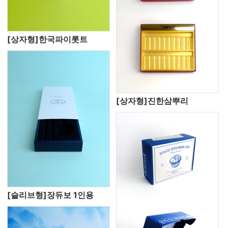
[상자형]한국파이롯트
[상자형]진한삼뿌리
[슬리브형]장듀보 1인용