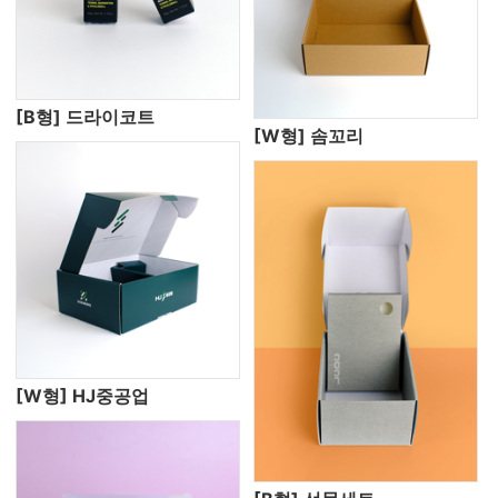
[B형] 드라이코트
[W형] 솜꼬리
[W형] HJ중공업