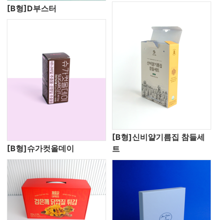
[B형]D부스터
[B형]신비얄기름집 참들세
[B형]슈가컷올데이
트