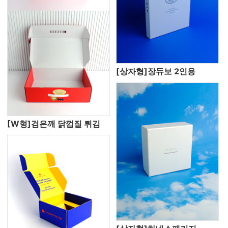
[상자형]장듀보 2인용
[W형]검은깨 닭껍질 튀김