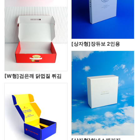
[상자형]장듀보 2인용
[W형]검은깨 닭껍질 튀김