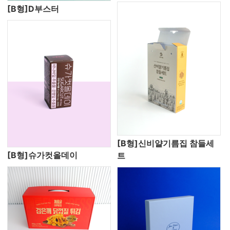
[B형]D부스터
[B형]신비얄기름집 참들세
[B형]슈가컷올데이
트