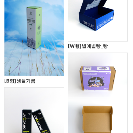
[W형]별애별빵_빵
[B형]생들기름