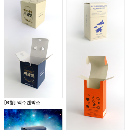
[B형] 맥주캔박스