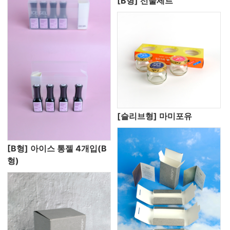
[B형] 선물세트
[슬리브형] 마미포유
[B형] 아이스 통젤 4개입(B
형)