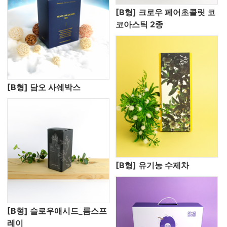
[B형] 크로우 페어초콜릿 코
코아스틱 2종
[B형] 담오 사쉐박스
[B형] 유기농 수제차
[B형] 슬로우애시드_룸스프
레이