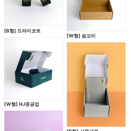
[B형] 드라이코트
[W형] 솜꼬리
[W형] HJ중공업