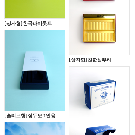
[상자형]한국파이롯트
[상자형]진한삼뿌리
[슬리브형]장듀보 1인용