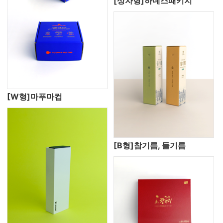
[상자형]하네스패키지
[W형]마푸마컵
[B형]참기름, 들기름