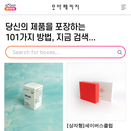
모아패키지
메
당신의 제품을 포장하는
101가지 방법, 지금 검색...
검색
[상자형]세이버스클럽