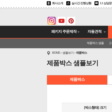
회사소개
실시간 진행상황
1:1 상담
패키지 주문제작
자동견적
제품박스 샘플
고
HOME
샘플보기
제품박스
>
>
제품박스 샘플보기
제품박스
[박스형태] 크기