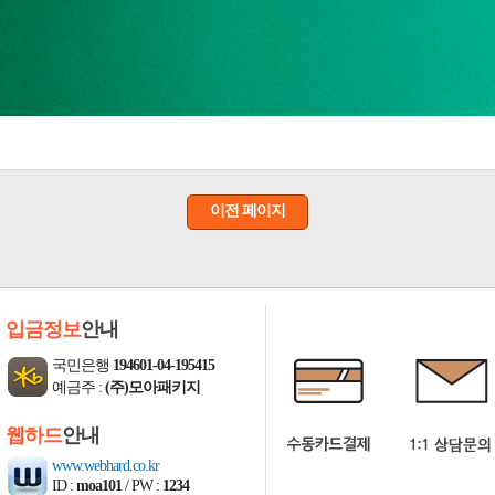
이전 페이지
입금정보
안내
국민은행
194601-04-195415
예금주 :
(주)모아패키지
웹하드
안내
www.webhard.co.kr
ID :
moa101
/ PW :
1234