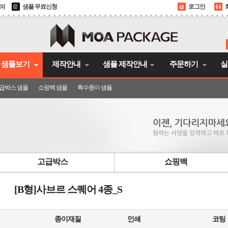
문의
샘플 무료신청
로그인
샘플보기
제작안내
샘플 제작안내
주문하기
실
급박스 샘플
쇼핑백 샘플
특수종이 샘플
고급박스
쇼핑백
[B형]사브르 스퀘어 4종_S
종이재질
인쇄
코팅