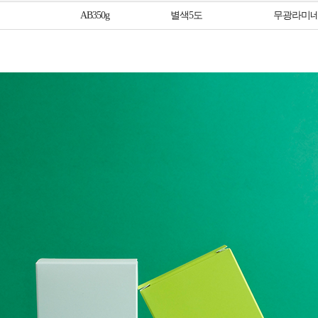
AB350g
별색5도
무광라미