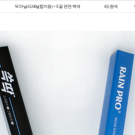
SC마닐라240g(합지용) + E골 편면 백색
4도원색