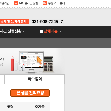
회원가입
MY 실시간 진행
수동 카드결제
시간 진행상황
전체메뉴
특수종이
본 샘플 견적요청
코팅
후가공