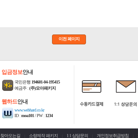
이전 페이지
입금정보
안내
국민은행
194601-04-195415
예금주 :
(주)모아패키지
웹하드
안내
www.webhard.co.kr
ID :
moa101
/ PW :
1234
찾아오는길
소량제작 패키지
1:1 상담문의
개인정보취급방침