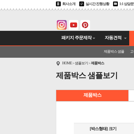
회사소개
실시간 진행상황
1:1 상담
패키지 주문제작
자동견적
제품박스 샘플
고
HOME
샘플보기
제품박스
>
>
제품박스 샘플보기
제품박스
[박스형태] 크기