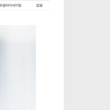
유광라미네이팅
없음