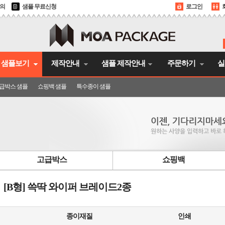
문의
샘플 무료신청
로그인
샘플보기
제작안내
샘플 제작안내
주문하기
실
급박스 샘플
쇼핑백 샘플
특수종이 샘플
고급박스
쇼핑백
[B형] 쓱딱 와이퍼 브레이드2종
종이재질
인쇄