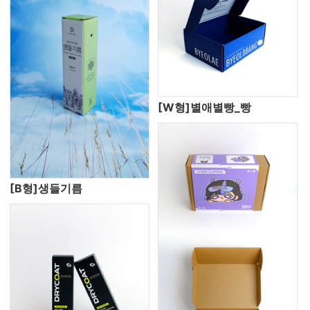
[W형]별애별빵_빵
[B형]생들기름