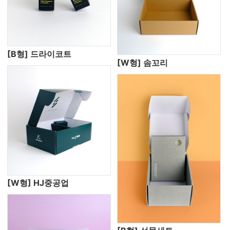
[B형] 드라이코트
[W형] 솜꼬리
[W형] HJ중공업