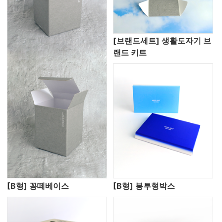
[브랜드세트] 생활도자기 브
랜드 키트
[B형] 꽁떼베이스
[B형] 봉투형박스