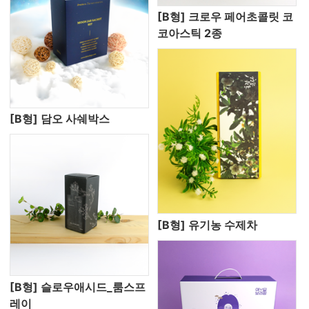
[B형] 크로우 페어초콜릿 코
코아스틱 2종
[B형] 담오 사쉐박스
[B형] 유기농 수제차
[B형] 슬로우애시드_룸스프
레이