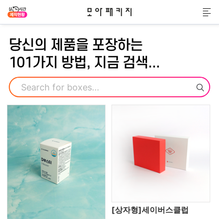
모아패키지
메
당신의 제품을 포장하는
101가지 방법, 지금 검색...
검색
[상자형]세이버스클럽