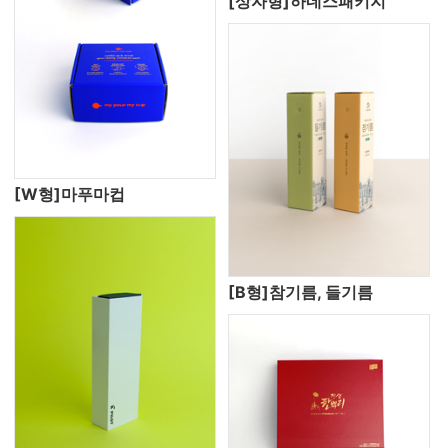
[상자형]하네스패키지
[W형]마푸마컵
[B형]참기름, 들기름