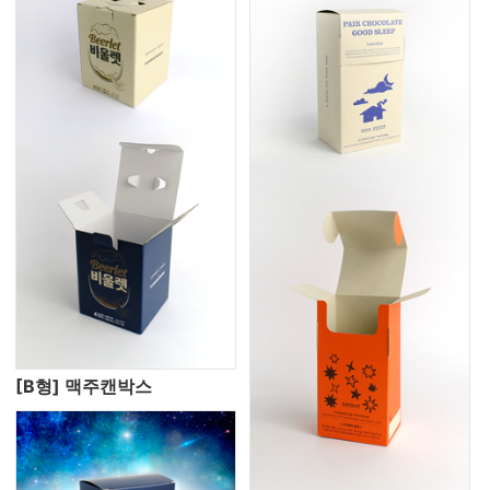
[B형] 맥주캔박스