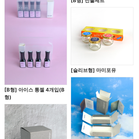
[B형] 선물세트
[슬리브형] 마미포유
[B형] 아이스 통젤 4개입(B
형)