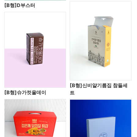
[B형]D부스터
[B형]신비얄기름집 참들세
[B형]슈가컷올데이
트