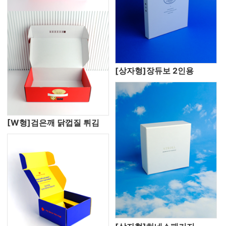
[상자형]장듀보 2인용
[W형]검은깨 닭껍질 튀김