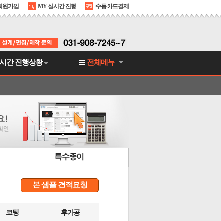
회원가입
MY 실시간 진행
수동 카드결제
시간 진행상황
전체메뉴
특수종이
본 샘플 견적요청
코팅
후가공