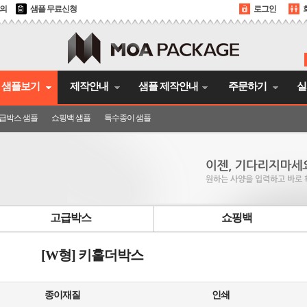
문의
샘플 무료신청
로그인
샘플보기
제작안내
샘플 제작안내
주문하기
실
급박스 샘플
쇼핑백 샘플
특수종이 샘플
고급박스
쇼핑백
[W형] 키홀더박스
종이재질
인쇄