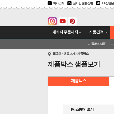
회사소개
실시간 진행상황
1:1 상담
패키지 주문제작
자동견적
제품박스 샘플
고
HOME
샘플보기
제품박스
>
>
제품박스 샘플보기
제품박스
[박스형태] 크기