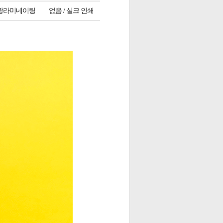
광라미네이팅
없음 / 실크 인쇄