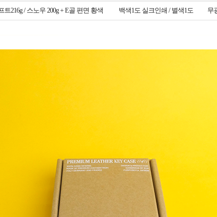
트216g / 스노우 200g + E골 편면 황색
백색1도 실크인쇄 / 별색1도
무