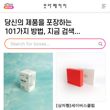
모아패키지
메
당신의 제품을 포장하는
101가지 방법, 지금 검색...
검색
[상자형]세이버스클럽