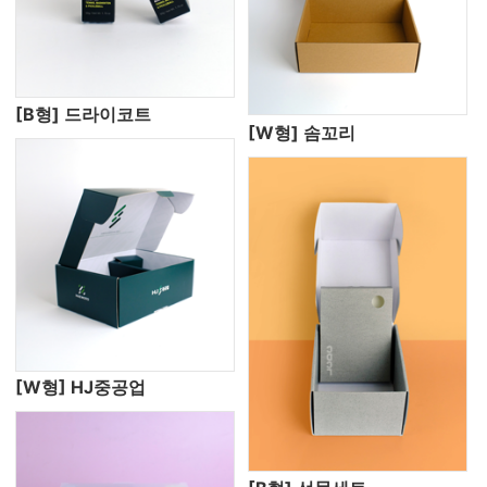
[B형] 드라이코트
[W형] 솜꼬리
[W형] HJ중공업