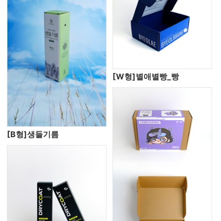
[W형]별애별빵_빵
[B형]생들기름