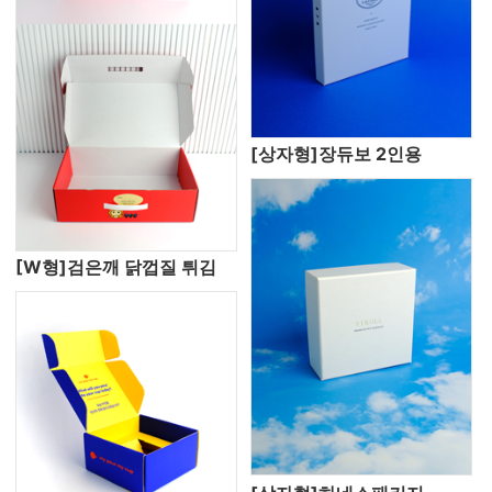
[상자형]장듀보 2인용
[W형]검은깨 닭껍질 튀김