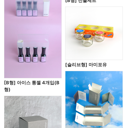
[B형] 선물세트
[슬리브형] 마미포유
[B형] 아이스 통젤 4개입(B
형)