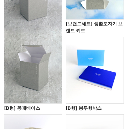
[브랜드세트] 생활도자기 브
랜드 키트
[B형] 꽁떼베이스
[B형] 봉투형박스