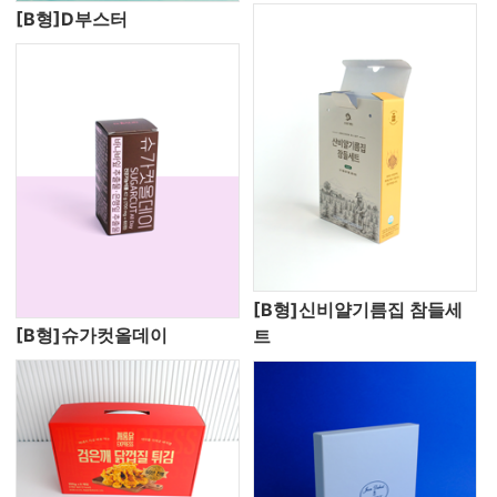
[B형]D부스터
[B형]신비얄기름집 참들세
[B형]슈가컷올데이
트