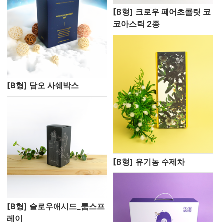
[B형] 크로우 페어초콜릿 코
코아스틱 2종
[B형] 담오 사쉐박스
[B형] 유기농 수제차
[B형] 슬로우애시드_룸스프
레이