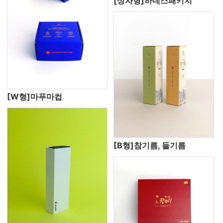
[상자형]하네스패키지
[W형]마푸마컵
[B형]참기름, 들기름