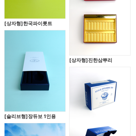
[상자형]한국파이롯트
[상자형]진한삼뿌리
[슬리브형]장듀보 1인용