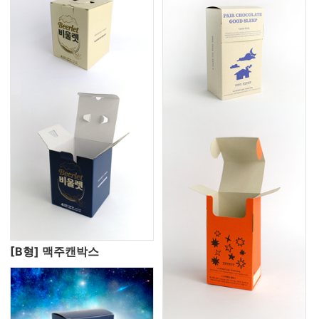
[B형] 맥주캔박스