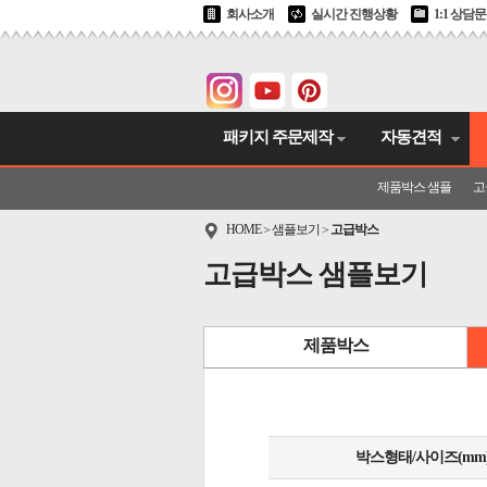
회사소개
실시간 진행상황
1:1 상담
패키지 주문제작
자동견적
제품박스 샘플
고
HOME
샘플보기
고급박스
>
>
고급박스 샘플보기
제품박스
박스형태/사이즈(mm