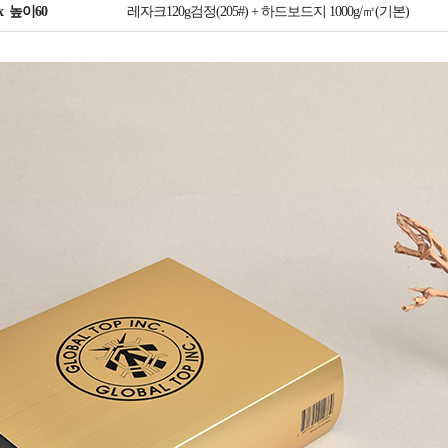
x 높이60
레자크120g검정(205#) + 하드보드지 1000g/㎡(기본)