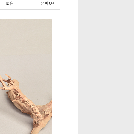
없음
은박 0면