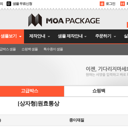
문의
샘플 무료신청
로그인
샘플보기
제작안내
샘플 제작안내
주문하기
실
급박스 샘플
쇼핑백 샘플
특수종이 샘플
고급박스
쇼핑백
[상자형]원효통상
)
종이재질