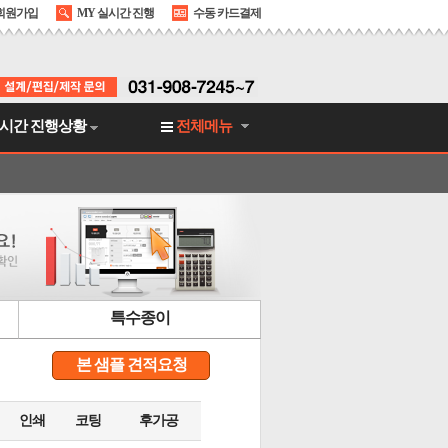
회원가입
MY 실시간 진행
수동 카드결제
시간 진행상황
전체메뉴
특수종이
본 샘플 견적요청
인쇄
코팅
후가공