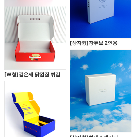
[상자형]장듀보 2인용
[W형]검은깨 닭껍질 튀김