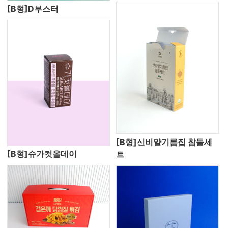
[B형]D부스터
[B형]신비얄기름집 참들세
[B형]슈가컷올데이
트