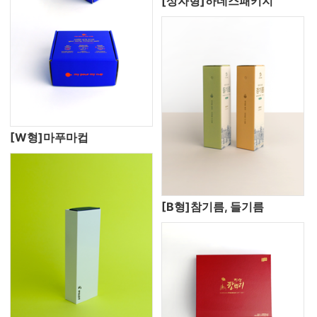
[상자형]하네스패키지
[W형]마푸마컵
[B형]참기름, 들기름