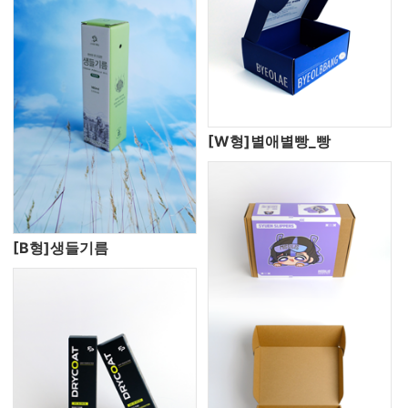
[W형]별애별빵_빵
[B형]생들기름