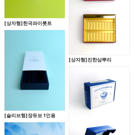
[상자형]한국파이롯트
[상자형]진한삼뿌리
[슬리브형]장듀보 1인용