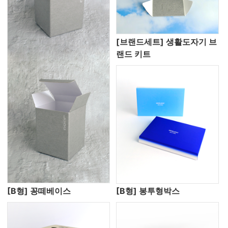
[브랜드세트] 생활도자기 브
랜드 키트
[B형] 꽁떼베이스
[B형] 봉투형박스