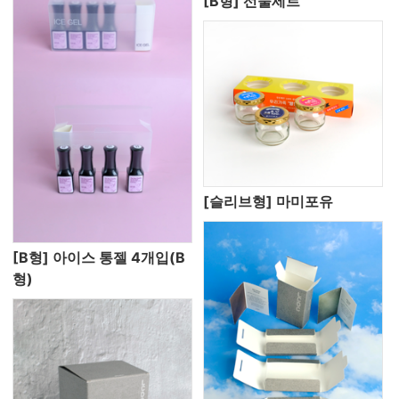
[B형] 선물세트
[슬리브형] 마미포유
[B형] 아이스 통젤 4개입(B
형)