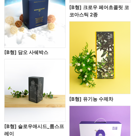
[B형] 크로우 페어초콜릿 코
코아스틱 2종
[B형] 담오 사쉐박스
[B형] 유기농 수제차
[B형] 슬로우애시드_룸스프
레이