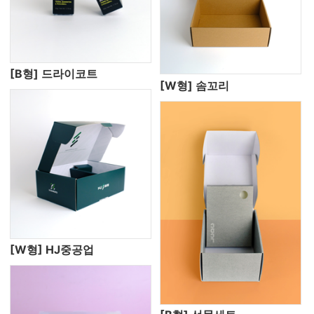
[B형] 드라이코트
[W형] 솜꼬리
[W형] HJ중공업