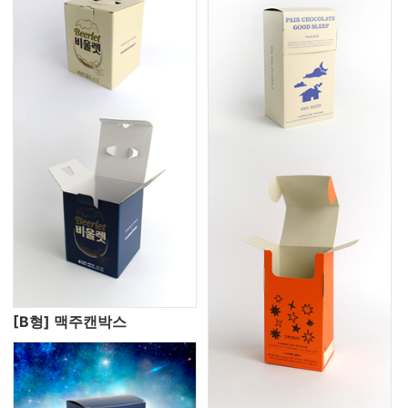
[B형] 맥주캔박스