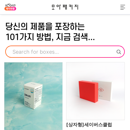
모아패키지
메
당신의 제품을 포장하는
101가지 방법, 지금 검색...
검색
[상자형]세이버스클럽