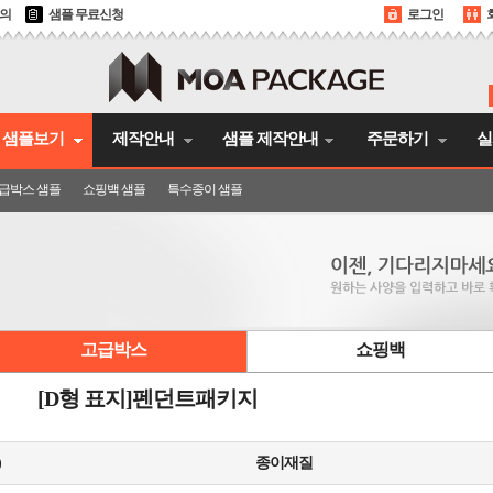
문의
샘플 무료신청
로그인
샘플보기
제작안내
샘플 제작안내
주문하기
실
급박스 샘플
쇼핑백 샘플
특수종이 샘플
고급박스
쇼핑백
[D형 표지]펜던트패키지
)
종이재질