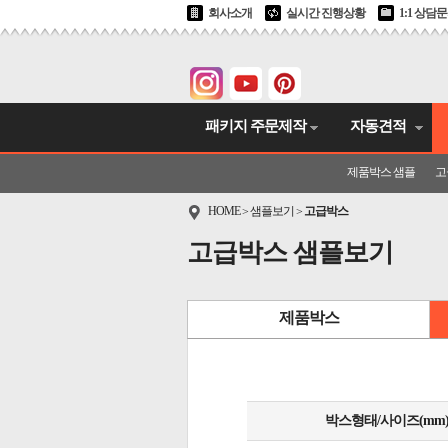
회사소개
실시간 진행상황
1:1 상담
패키지 주문제작
자동견적
제품박스 샘플
고
HOME
샘플보기
고급박스
>
>
고급박스 샘플보기
제품박스
박스형태/사이즈(mm