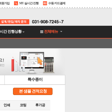
회원가입
MY 실시간 진행
수동 카드결제
시간 진행상황
전체메뉴
특수종이
본 샘플 견적요청
인쇄
코팅
후가공