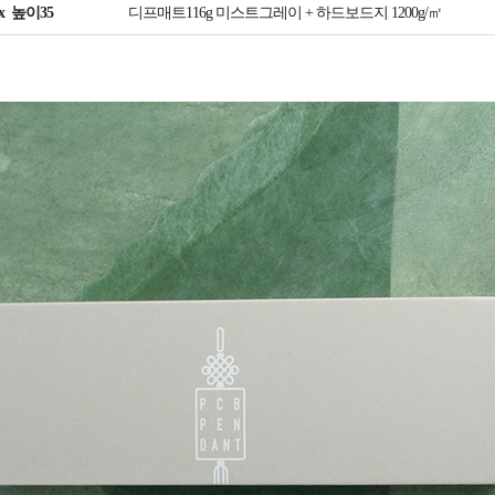
x 높이35
디프매트116g 미스트그레이 + 하드보드지 1200g/㎡