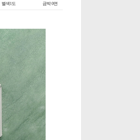
별색1도
금박 0면