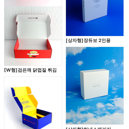
[상자형]장듀보 2인용
[W형]검은깨 닭껍질 튀김