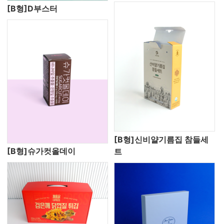
[B형]D부스터
[B형]신비얄기름집 참들세
[B형]슈가컷올데이
트