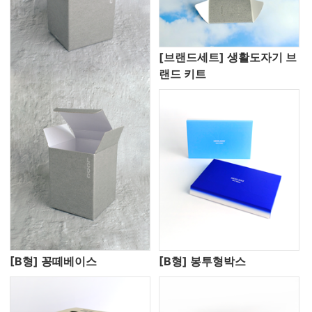
[브랜드세트] 생활도자기 브
랜드 키트
[B형] 꽁떼베이스
[B형] 봉투형박스