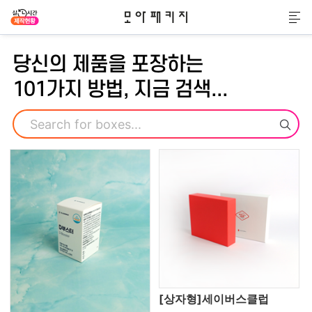
모아패키지
메
당신의 제품을 포장하는
101가지 방법, 지금 검색...
검색
[상자형]세이버스클럽