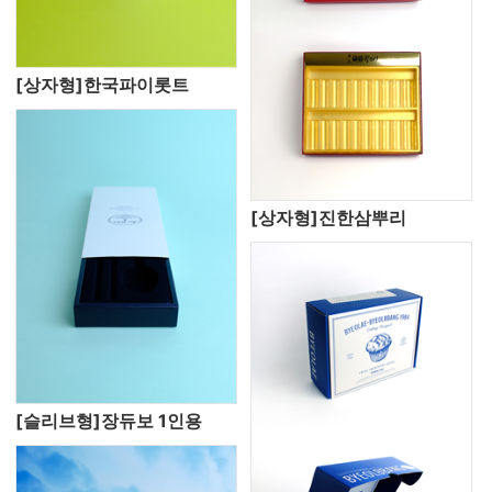
[상자형]한국파이롯트
[상자형]진한삼뿌리
[슬리브형]장듀보 1인용