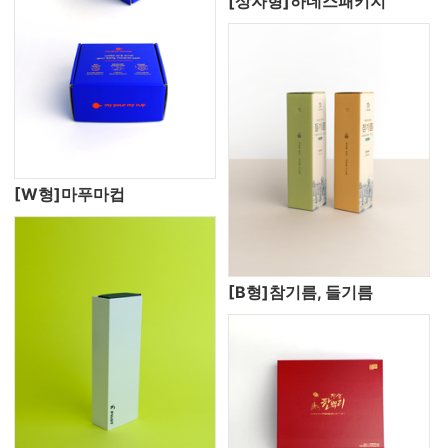
[상자형]하네스패키지
[W형]마푸마컵
[B형]참기름, 들기름