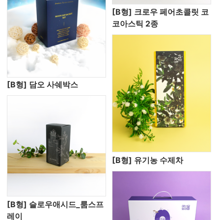
[B형] 크로우 페어초콜릿 코
코아스틱 2종
[B형] 담오 사쉐박스
[B형] 유기농 수제차
[B형] 슬로우애시드_룸스프
레이