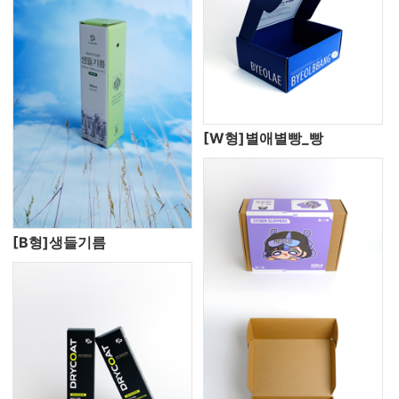
[W형]별애별빵_빵
[B형]생들기름