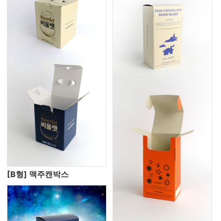
[B형] 맥주캔박스