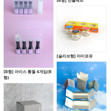
[B형] 선물세트
[슬리브형] 마미포유
[B형] 아이스 통젤 4개입(B
형)