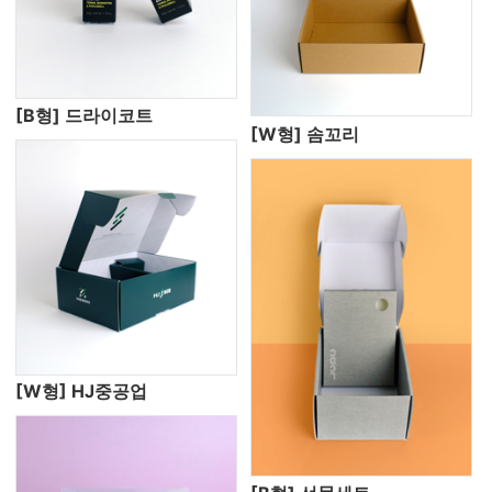
[B형] 드라이코트
[W형] 솜꼬리
[W형] HJ중공업