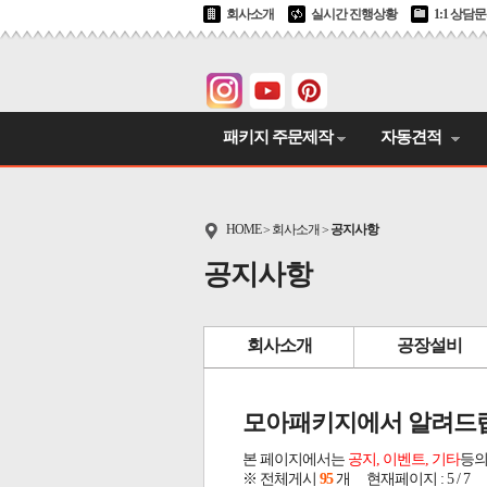
회사소개
실시간 진행상황
1:1 상담
패키지 주문제작
자동견적
HOME
회사소개
공지사항
>
>
공지사항
회사소개
공장설비
모아패키지에서 알려드
본 페이지에서는
공지, 이벤트, 기타
등의
※ 전체게시
95
개 현재페이지 : 5 / 7