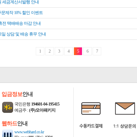
 세금계산서발행 안내
문제작 10% 할인 이벤트
휴전 택배배송 마감 안내
 31일 상담 및 배송 휴무 안내
1
2
3
4
5
6
7
입금정보
안내
국민은행
194601-04-195415
예금주 :
(주)모아패키지
웹하드
안내
www.webhard.co.kr