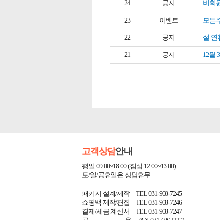
24
공지
비회원
23
이벤트
모든주
22
공지
설 연
21
공지
12월
고객상담
안내
평일 09:00~18:00 (점심 12:00~13:00)
토/일/공휴일은 상담휴무
패키지 설계/제작 TEL 031-908-7245
쇼핑백 제작/편집 TEL 031-908-7246
결제/세금 계산서 TEL 031-908-7247