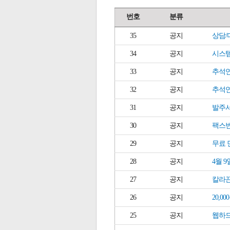
번호
분류
35
공지
상담/
34
공지
시스템
33
공지
추석연
32
공지
추석연
31
공지
발주서
30
공지
팩스
29
공지
무료 
28
공지
4월 
27
공지
칼라끈
26
공지
20,
25
공지
웹하드