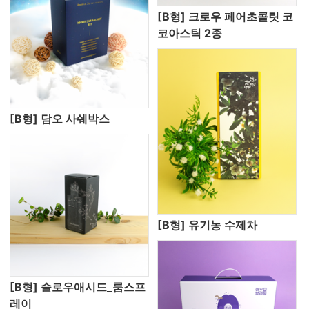
[B형] 크로우 페어초콜릿 코
코아스틱 2종
[B형] 담오 사쉐박스
[B형] 유기농 수제차
[B형] 슬로우애시드_룸스프
레이