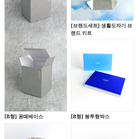
[브랜드세트] 생활도자기 브
랜드 키트
[B형] 꽁떼베이스
[B형] 봉투형박스