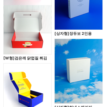
[상자형]장듀보 2인용
[W형]검은깨 닭껍질 튀김