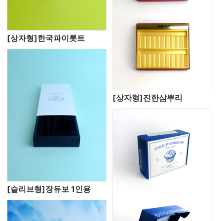
[상자형]한국파이롯트
[상자형]진한삼뿌리
[슬리브형]장듀보 1인용