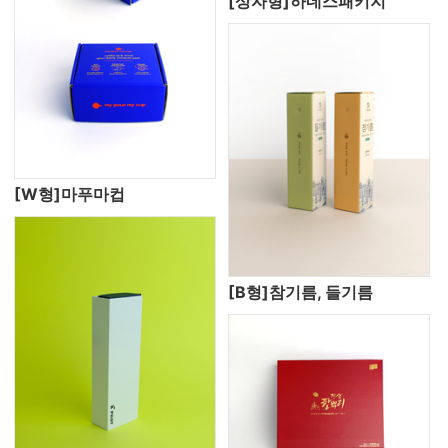
[상자형]하네스패키지
[W형]마푸마컵
[B형]참기름, 들기름