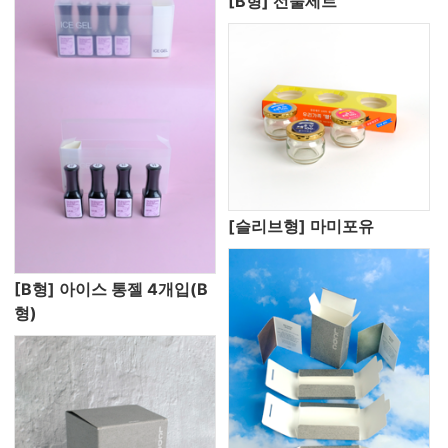
[B형] 선물세트
[슬리브형] 마미포유
[B형] 아이스 통젤 4개입(B
형)