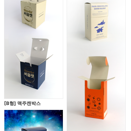
[B형] 맥주캔박스