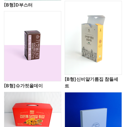
[B형]D부스터
[B형]신비얄기름집 참들세
[B형]슈가컷올데이
트