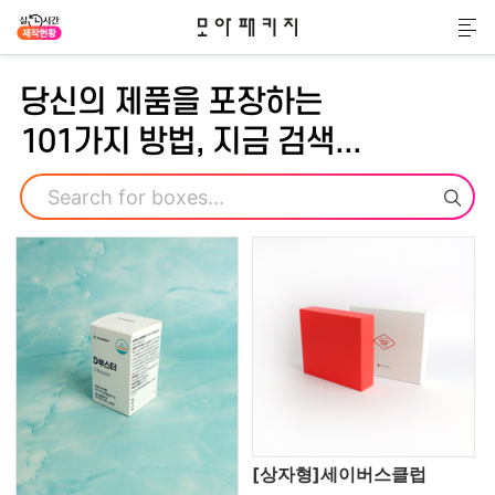
모아패키지
메
당신의 제품을 포장하는
101가지 방법, 지금 검색...
검색
[상자형]세이버스클럽