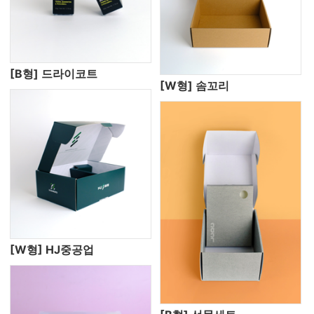
[B형] 드라이코트
[W형] 솜꼬리
[W형] HJ중공업