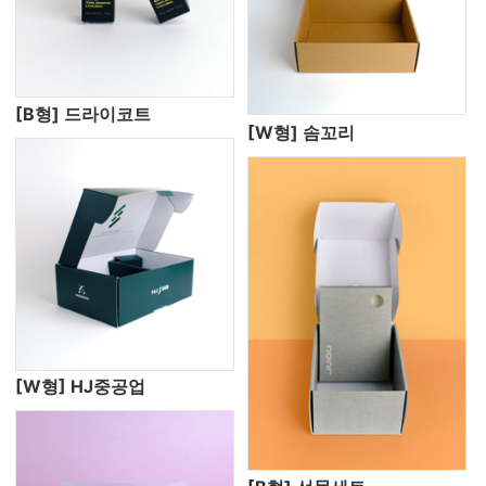
[B형] 드라이코트
[W형] 솜꼬리
[W형] HJ중공업