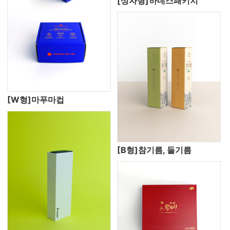
[상자형]하네스패키지
[W형]마푸마컵
[B형]참기름, 들기름