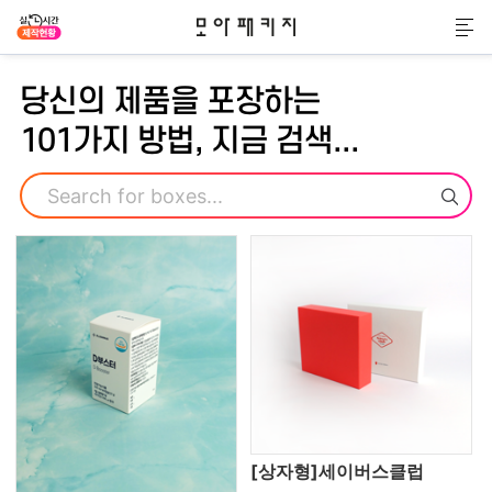
모아패키지
메
당신의 제품을 포장하는
101가지 방법, 지금 검색...
검색
[상자형]세이버스클럽