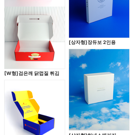
[상자형]장듀보 2인용
[W형]검은깨 닭껍질 튀김