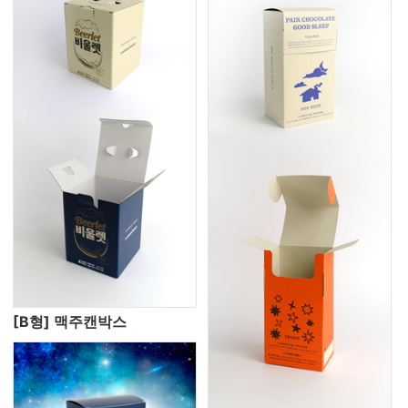
[B형] 맥주캔박스