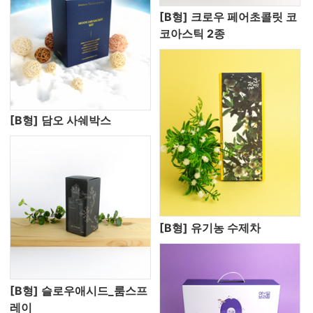
[B형] 크로우 페어초콜릿 코
코아스틱 2종
[B형] 담오 사쉐박스
[B형] 유기농 수제차
[B형] 슬로우애시드_룸스프
레이