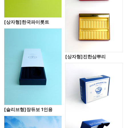
[상자형]한국파이롯트
[상자형]진한삼뿌리
[슬리브형]장듀보 1인용