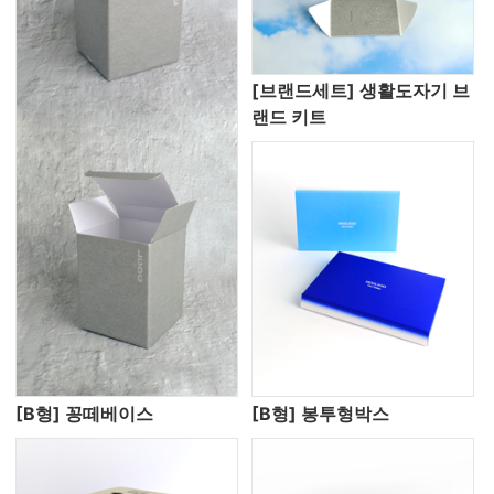
[브랜드세트] 생활도자기 브
랜드 키트
[B형] 꽁떼베이스
[B형] 봉투형박스