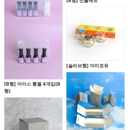
[B형] 선물세트
[슬리브형] 마미포유
[B형] 아이스 통젤 4개입(B
형)