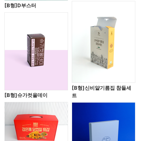
[B형]D부스터
[B형]신비얄기름집 참들세
[B형]슈가컷올데이
트