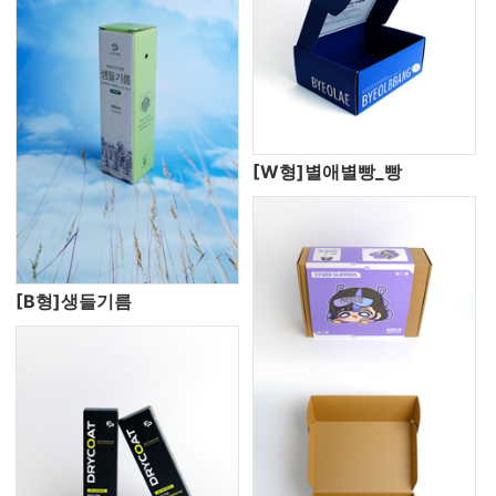
[W형]별애별빵_빵
[B형]생들기름