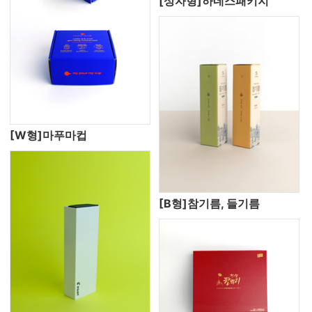
[상자형]하네스패키지
[W형]마푸마컵
[B형]참기름, 들기름