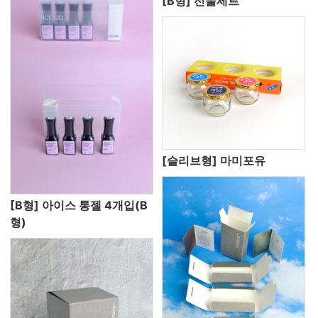
[B형] 선물세트
[슬리브형] 마미포유
[B형] 아이스 통젤 4개입(B
형)