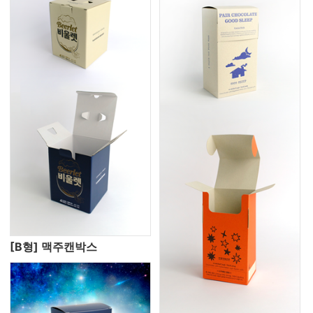
[B형] 맥주캔박스