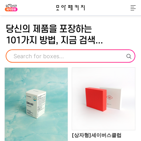
모아패키지
메
당신의 제품을 포장하는
101가지 방법, 지금 검색...
검색
[상자형]세이버스클럽