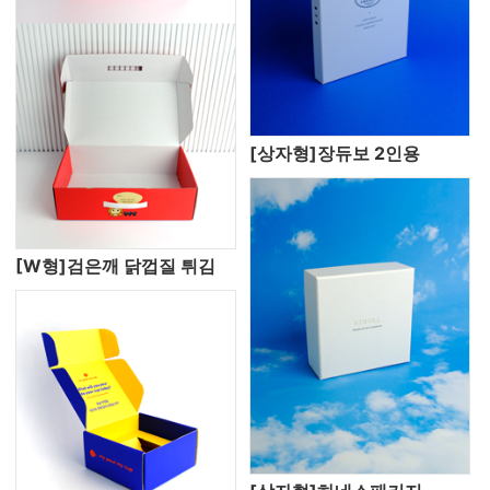
[상자형]장듀보 2인용
[W형]검은깨 닭껍질 튀김