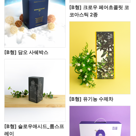
[B형] 크로우 페어초콜릿 코
코아스틱 2종
[B형] 담오 사쉐박스
[B형] 유기농 수제차
[B형] 슬로우애시드_룸스프
레이