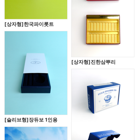
[상자형]한국파이롯트
[상자형]진한삼뿌리
[슬리브형]장듀보 1인용