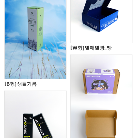
[W형]별애별빵_빵
[B형]생들기름