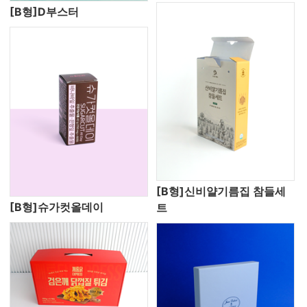
[B형]D부스터
[B형]신비얄기름집 참들세
[B형]슈가컷올데이
트