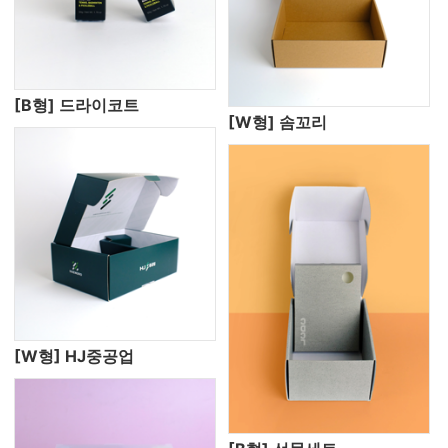
[B형] 드라이코트
[W형] 솜꼬리
[W형] HJ중공업