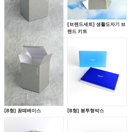
[브랜드세트] 생활도자기 브
랜드 키트
[B형] 꽁떼베이스
[B형] 봉투형박스