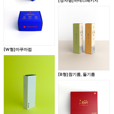
[상자형]하네스패키지
[W형]마푸마컵
[B형]참기름, 들기름