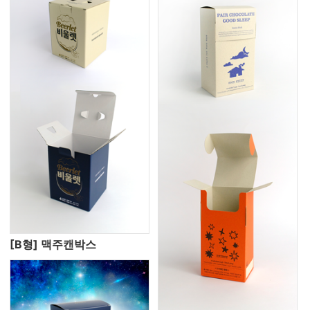
[B형] 맥주캔박스