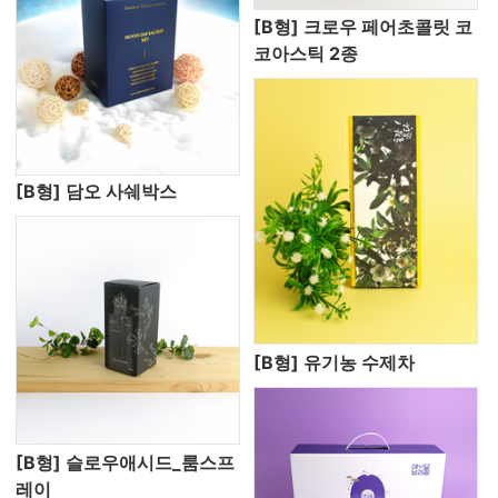
[B형] 크로우 페어초콜릿 코
코아스틱 2종
[B형] 담오 사쉐박스
[B형] 유기농 수제차
[B형] 슬로우애시드_룸스프
레이