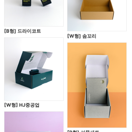
[B형] 드라이코트
[W형] 솜꼬리
[W형] HJ중공업