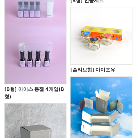
[B형] 선물세트
[슬리브형] 마미포유
[B형] 아이스 통젤 4개입(B
형)