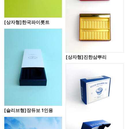
[상자형]한국파이롯트
[상자형]진한삼뿌리
[슬리브형]장듀보 1인용