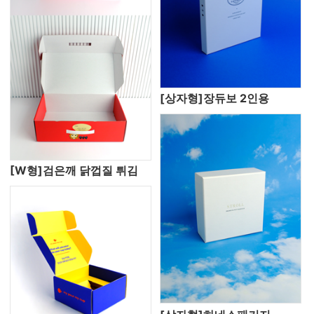
[상자형]장듀보 2인용
[W형]검은깨 닭껍질 튀김