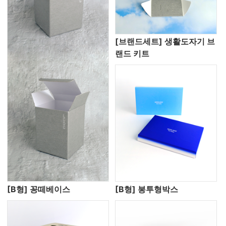
[브랜드세트] 생활도자기 브
랜드 키트
[B형] 꽁떼베이스
[B형] 봉투형박스