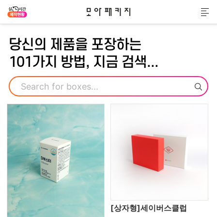
모아패키지
메
당신의 제품을 포장하는
101가지 방법, 지금 검색...
검색
[상자형]세이버스클럽