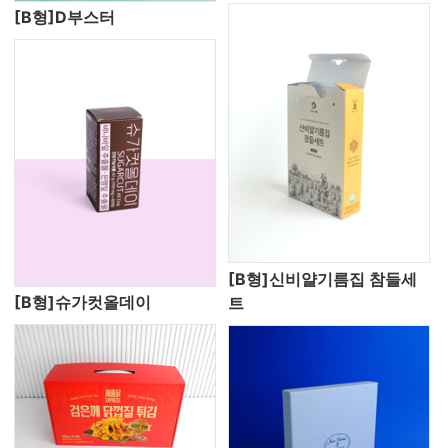
[B형]D부스터
[B형]신비얄기름집 참들세
[B형]슈가컷올데이
트