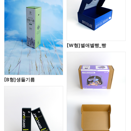
[W형]별애별빵_빵
[B형]생들기름