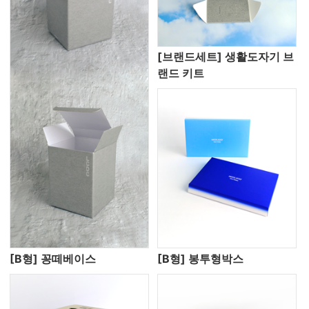
[브랜드세트] 생활도자기 브
랜드 키트
[B형] 꽁떼베이스
[B형] 봉투형박스