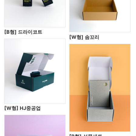
[B형] 드라이코트
[W형] 솜꼬리
[W형] HJ중공업