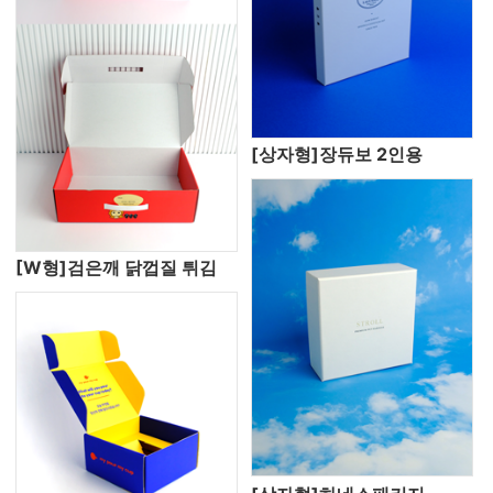
[상자형]장듀보 2인용
[W형]검은깨 닭껍질 튀김