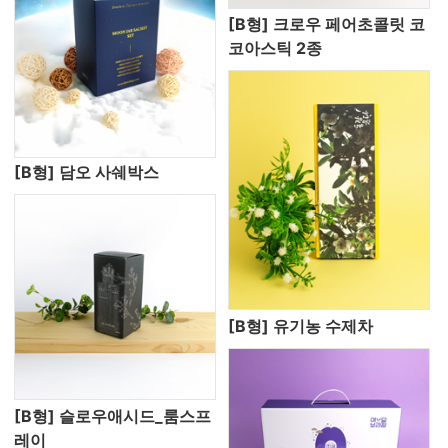
[B형] 크로우 페어초콜릿 코
코아스틱 2종
[B형] 담오 사쉐박스
[B형] 유기농 수제차
[B형] 슬로우애시드_룸스프
레이