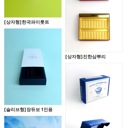
[상자형]한국파이롯트
[상자형]진한삼뿌리
[슬리브형]장듀보 1인용