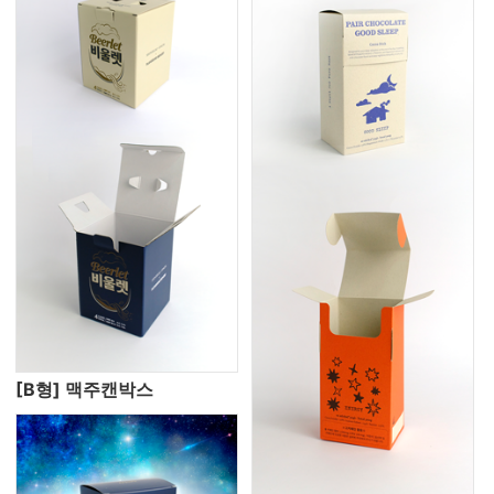
[B형] 맥주캔박스