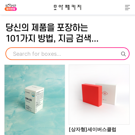
모아패키지
메
당신의 제품을 포장하는
101가지 방법, 지금 검색...
검색
[상자형]세이버스클럽