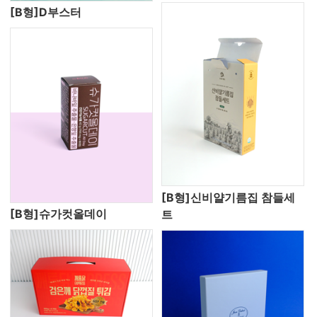
[B형]D부스터
[B형]신비얄기름집 참들세
[B형]슈가컷올데이
트