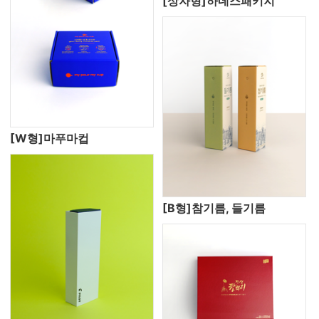
[상자형]하네스패키지
[W형]마푸마컵
[B형]참기름, 들기름