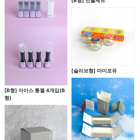
[B형] 선물세트
[슬리브형] 마미포유
[B형] 아이스 통젤 4개입(B
형)