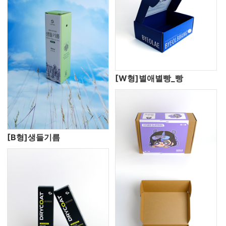
[W형]별애별빵_빵
[B형]생들기름