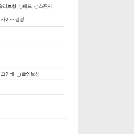
슬리브형
패드
스폰지
 사이즈 결정
실크인쇄
풀엠보싱