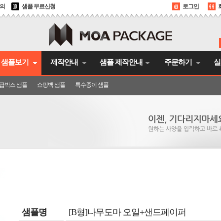
문의
샘플 무료신청
로그인
샘플보기
제작안내
샘플 제작안내
주문하기
실
급박스 샘플
쇼핑백 샘플
특수종이 샘플
샘플명
[B형]나무도마 오일+샌드페이퍼