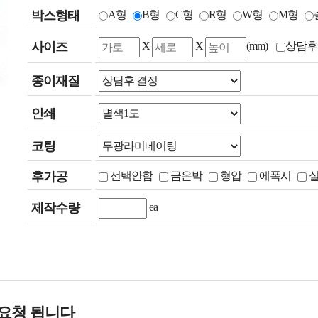
박스형태
A형
B형
C형
R형
W형
M형
사이즈
X
X
(mm)
상담후
종이재질
인쇄
코팅
후가공
선택안함
금은박
형압
에폭시
제작수량
ea
요청 됩니다