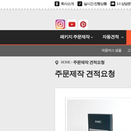
회사소개
실시간 진행상황
1:1 상담
패키지 주문제작
자동견적
제품박스 샘플
고
HOME
주문제작 견적요청
>
주문제작 견적요청