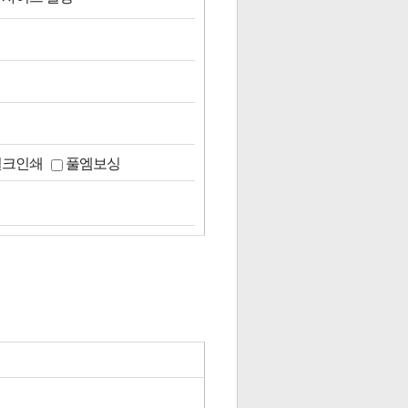
실크인쇄
풀엠보싱