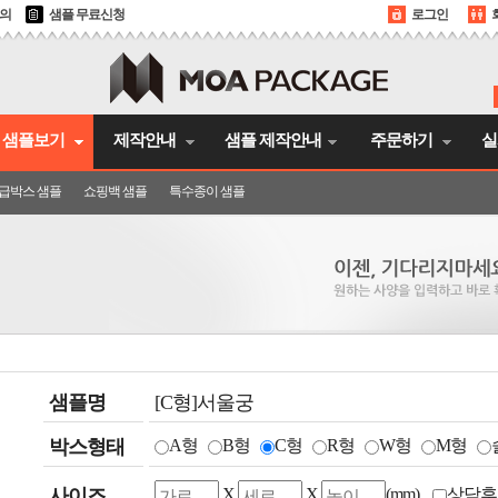
문의
샘플 무료신청
로그인
샘플보기
제작안내
샘플 제작안내
주문하기
실
급박스 샘플
쇼핑백 샘플
특수종이 샘플
샘플명
[C형]서울궁
박스형태
A형
B형
C형
R형
W형
M형
사이즈
X
X
(mm)
상담후