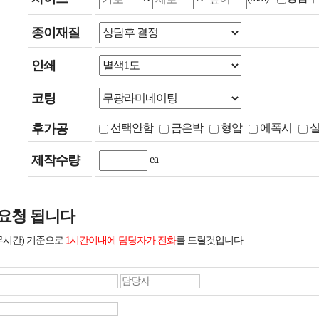
종이재질
인쇄
코팅
후가공
선택안함
금은박
형압
에폭시
제작수량
ea
요청 됩니다
무시간) 기준으로
1시간이내에 담당자가 전화
를 드릴것입니다