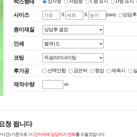
박스형태
상자형
서랍형
C형 표지
D형 표지
사이즈
X
X
(mm)
상담후
종이재질
인쇄
코팅
후가공
선택안함
금은박
형압
에폭시
제작수량
ea
요청 됩니다
무시간) 기준으로
1시간이내에 담당자가 전화
를 드릴것입니다