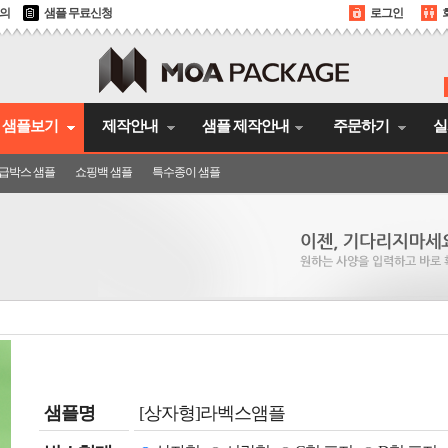
문의
샘플 무료신청
로그인
샘플보기
제작안내
샘플 제작안내
주문하기
실
급박스 샘플
쇼핑백 샘플
특수종이 샘플
샘플명
[상자형]라벡스앰플