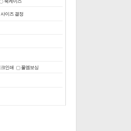
북케이스
 사이즈 결정
실크인쇄
풀엠보싱