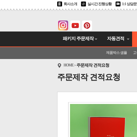
회사소개
실시간 진행상황
1:1 상담
패키지 주문제작
자동견적
제품박스 샘플
고
HOME
주문제작 견적요청
>
주문제작 견적요청