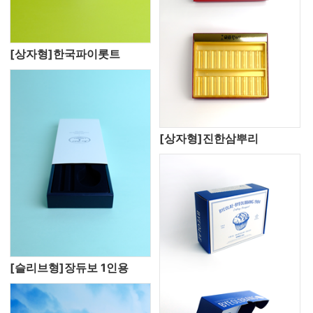
[상자형]한국파이롯트
[상자형]진한삼뿌리
[슬리브형]장듀보 1인용