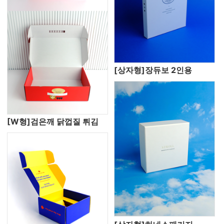
[상자형]장듀보 2인용
[W형]검은깨 닭껍질 튀김