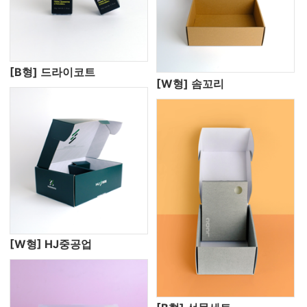
[B형] 드라이코트
[W형] 솜꼬리
[W형] HJ중공업