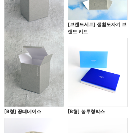
[브랜드세트] 생활도자기 브
랜드 키트
[B형] 꽁떼베이스
[B형] 봉투형박스