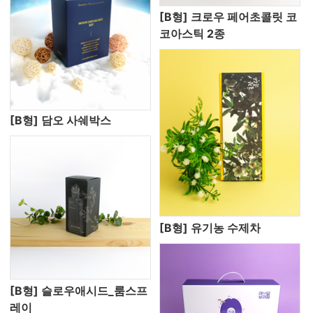
[B형] 크로우 페어초콜릿 코
코아스틱 2종
[B형] 담오 사쉐박스
[B형] 유기농 수제차
[B형] 슬로우애시드_룸스프
레이