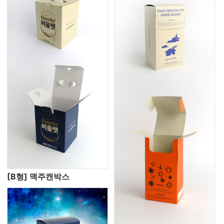
[B형] 맥주캔박스