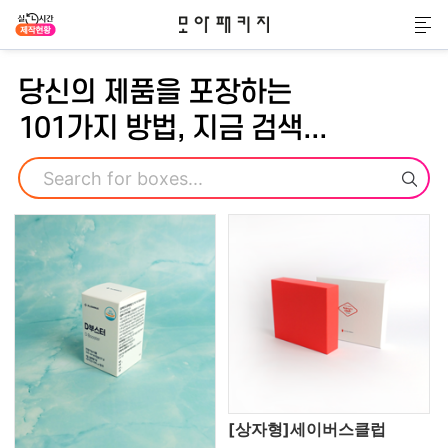
모아패키지
메
당신의 제품을 포장하는
101가지 방법, 지금 검색...
검색
[상자형]세이버스클럽