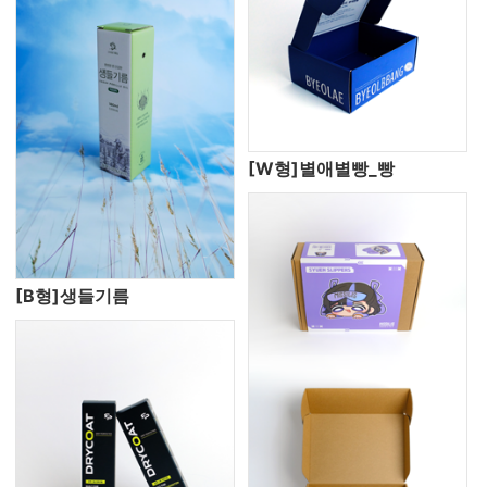
[W형]별애별빵_빵
[B형]생들기름