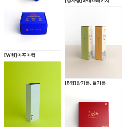
[상자형]하네스패키지
[W형]마푸마컵
[B형]참기름, 들기름