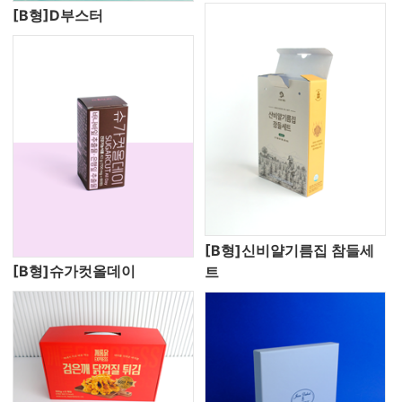
[B형]D부스터
[B형]신비얄기름집 참들세
[B형]슈가컷올데이
트