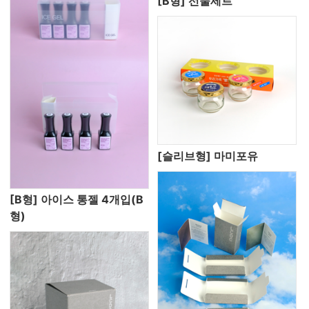
[B형] 선물세트
[슬리브형] 마미포유
[B형] 아이스 통젤 4개입(B
형)