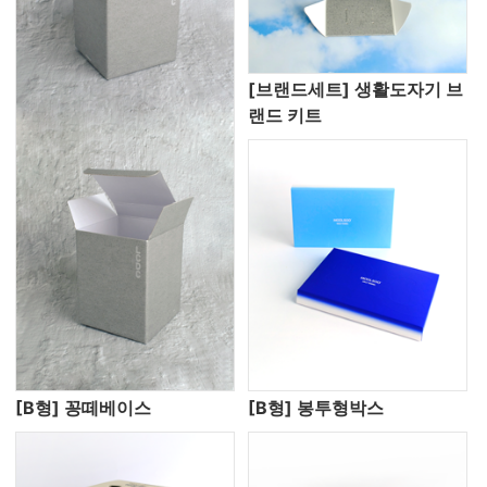
[브랜드세트] 생활도자기 브
랜드 키트
[B형] 꽁떼베이스
[B형] 봉투형박스