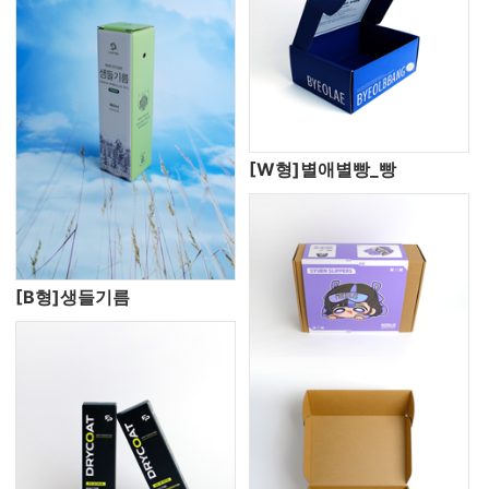
[W형]별애별빵_빵
[B형]생들기름