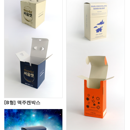
[B형] 맥주캔박스