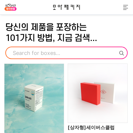
모아패키지
메
당신의 제품을 포장하는
101가지 방법, 지금 검색...
검색
[상자형]세이버스클럽