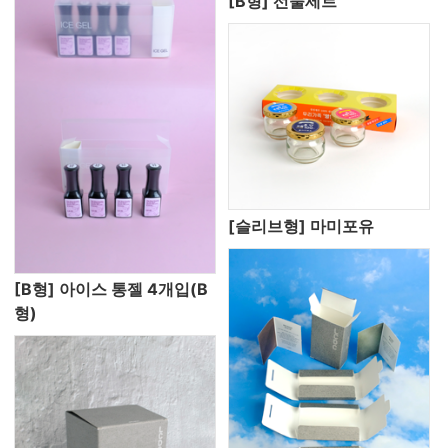
[B형] 선물세트
[슬리브형] 마미포유
[B형] 아이스 통젤 4개입(B
형)