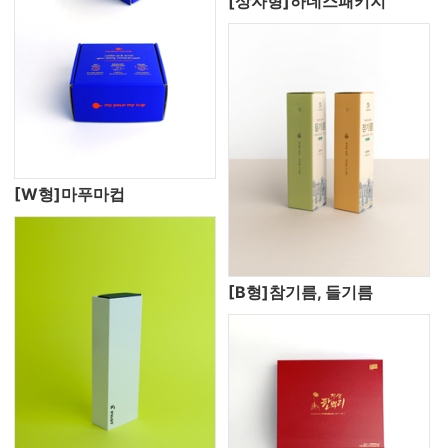
[상자형]하네스패키지
[W형]마푸마컵
[B형]참기름, 들기름