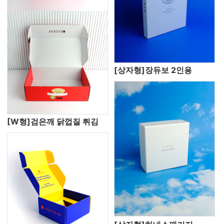
[상자형]장듀보 2인용
[W형]검은깨 닭껍질 튀김