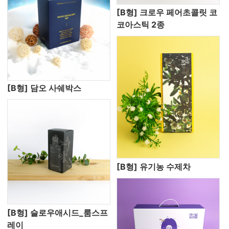
[B형] 크로우 페어초콜릿 코
코아스틱 2종
[B형] 담오 사쉐박스
[B형] 유기농 수제차
[B형] 슬로우애시드_룸스프
레이