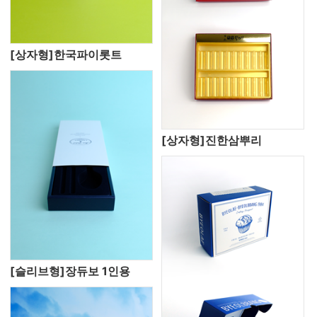
[상자형]한국파이롯트
[상자형]진한삼뿌리
[슬리브형]장듀보 1인용