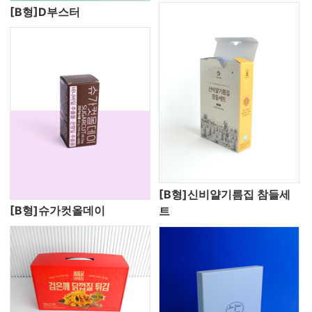
[B형]D부스터
[B형]신비얄기름집 참들세
[B형]슈가컷올데이
트