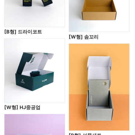
[B형] 드라이코트
[W형] 솜꼬리
[W형] HJ중공업