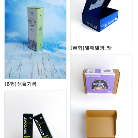
[W형]별애별빵_빵
[B형]생들기름