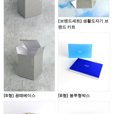
[브랜드세트] 생활도자기 브
랜드 키트
[B형] 꽁떼베이스
[B형] 봉투형박스