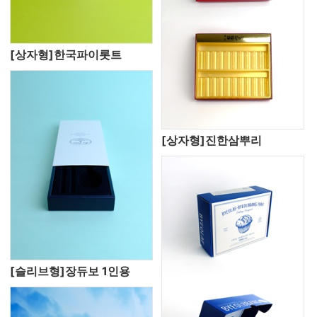
[상자형]한국파이롯트
[상자형]진한삼뿌리
[슬리브형]장듀보 1인용