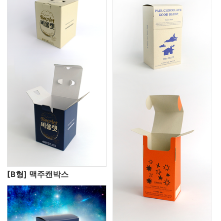
[B형] 맥주캔박스