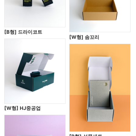
[B형] 드라이코트
[W형] 솜꼬리
[W형] HJ중공업