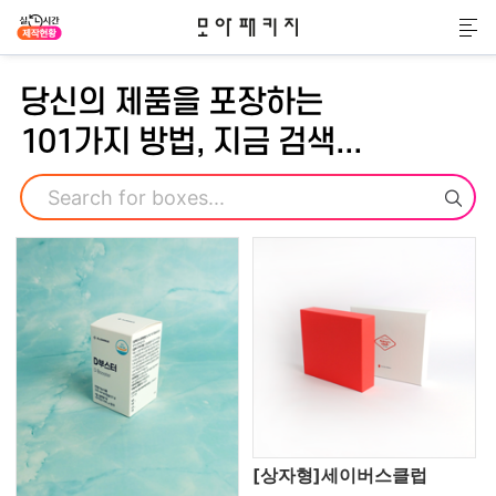
모아패키지
메
당신의 제품을 포장하는
101가지 방법, 지금 검색...
검색
[상자형]세이버스클럽