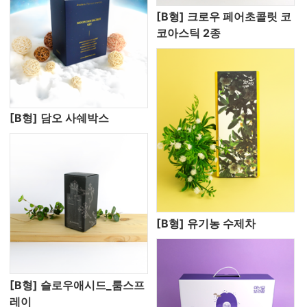
[B형] 크로우 페어초콜릿 코
코아스틱 2종
[B형] 담오 사쉐박스
[B형] 유기농 수제차
[B형] 슬로우애시드_룸스프
레이