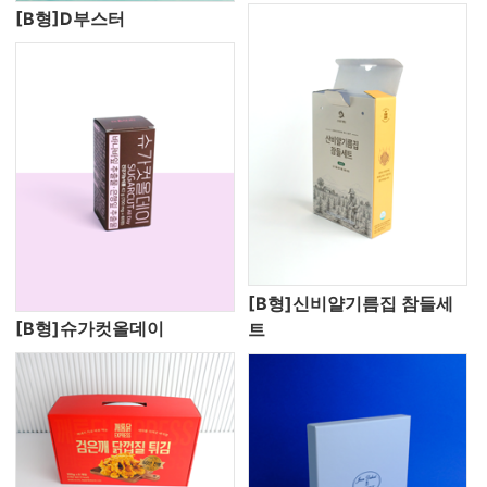
[B형]D부스터
[B형]신비얄기름집 참들세
[B형]슈가컷올데이
트