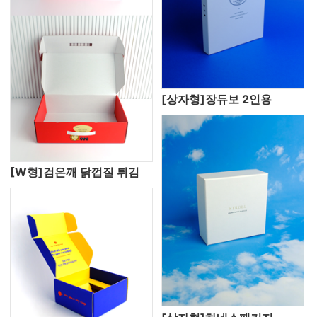
[상자형]장듀보 2인용
[W형]검은깨 닭껍질 튀김