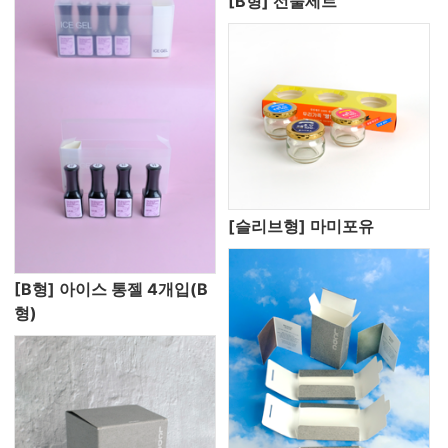
[B형] 선물세트
[슬리브형] 마미포유
[B형] 아이스 통젤 4개입(B
형)