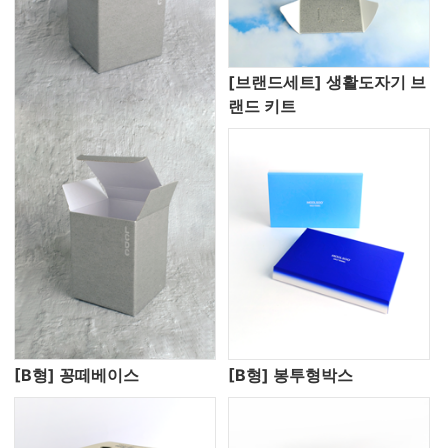
[브랜드세트] 생활도자기 브
랜드 키트
[B형] 꽁떼베이스
[B형] 봉투형박스