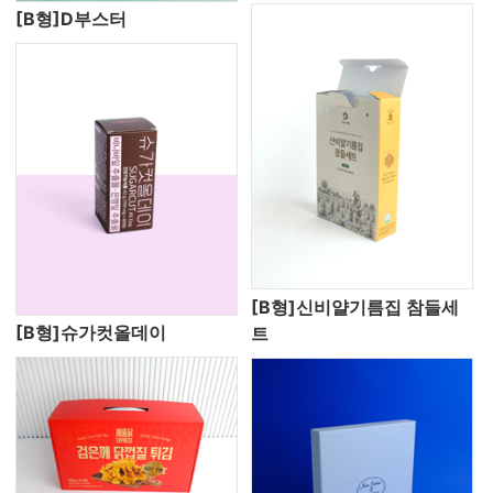
[B형]D부스터
[B형]신비얄기름집 참들세
[B형]슈가컷올데이
트