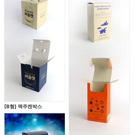
[B형] 맥주캔박스