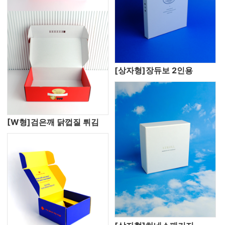
[상자형]장듀보 2인용
[W형]검은깨 닭껍질 튀김