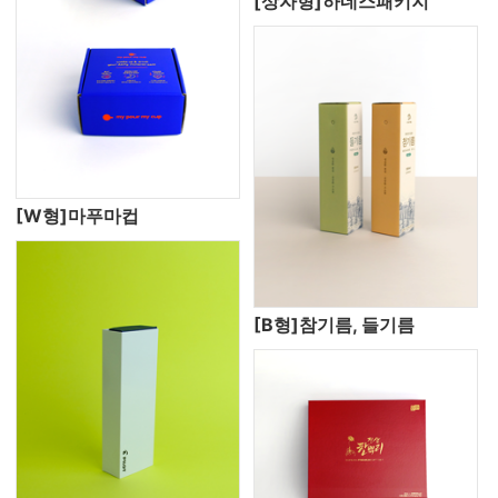
[상자형]하네스패키지
[W형]마푸마컵
[B형]참기름, 들기름