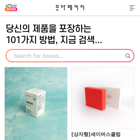
모아패키지
메
당신의 제품을 포장하는
101가지 방법, 지금 검색...
검색
[상자형]세이버스클럽