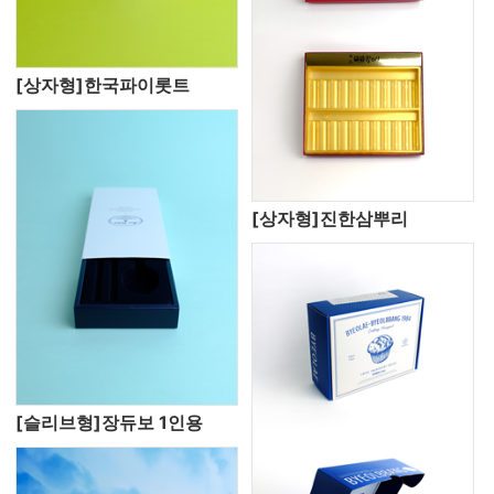
[상자형]한국파이롯트
[상자형]진한삼뿌리
[슬리브형]장듀보 1인용