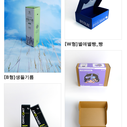
[W형]별애별빵_빵
[B형]생들기름