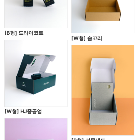
[B형] 드라이코트
[W형] 솜꼬리
[W형] HJ중공업