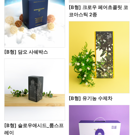
[B형] 크로우 페어초콜릿 코
코아스틱 2종
[B형] 담오 사쉐박스
[B형] 유기농 수제차
[B형] 슬로우애시드_룸스프
레이