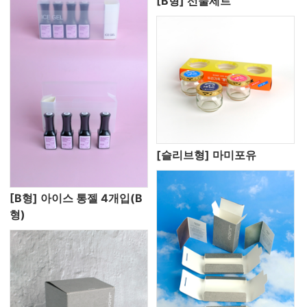
[B형] 선물세트
[슬리브형] 마미포유
[B형] 아이스 통젤 4개입(B
형)