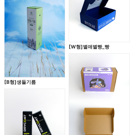
[W형]별애별빵_빵
[B형]생들기름