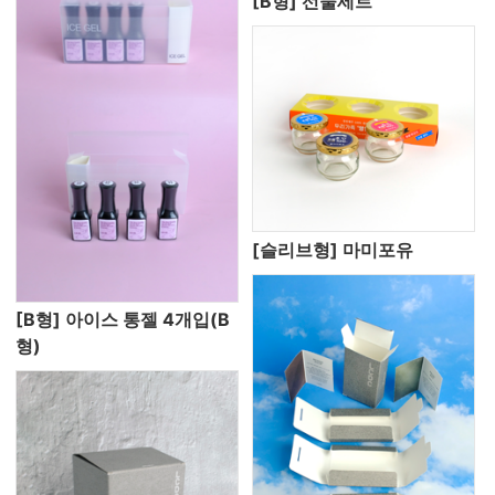
[B형] 선물세트
[슬리브형] 마미포유
[B형] 아이스 통젤 4개입(B
형)