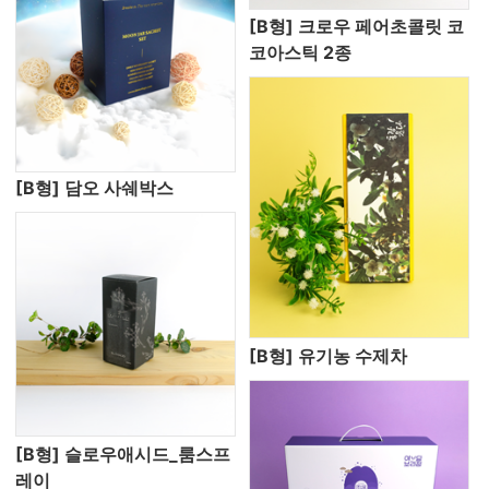
[B형] 크로우 페어초콜릿 코
코아스틱 2종
[B형] 담오 사쉐박스
[B형] 유기농 수제차
[B형] 슬로우애시드_룸스프
레이