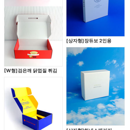
[상자형]장듀보 2인용
[W형]검은깨 닭껍질 튀김