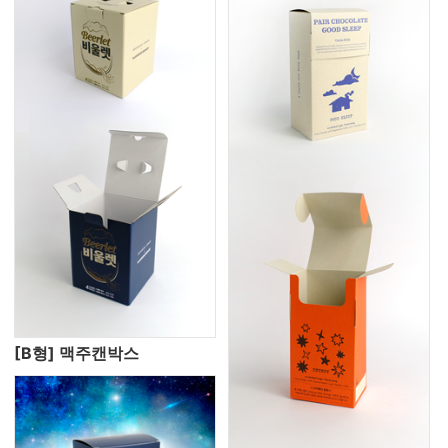
[B형] 맥주캔박스