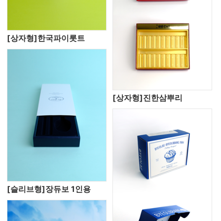
[상자형]한국파이롯트
[상자형]진한삼뿌리
[슬리브형]장듀보 1인용