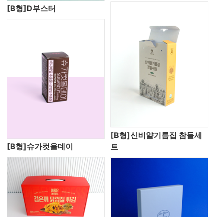
[B형]D부스터
[B형]신비얄기름집 참들세
[B형]슈가컷올데이
트