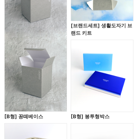
[브랜드세트] 생활도자기 브
랜드 키트
[B형] 꽁떼베이스
[B형] 봉투형박스