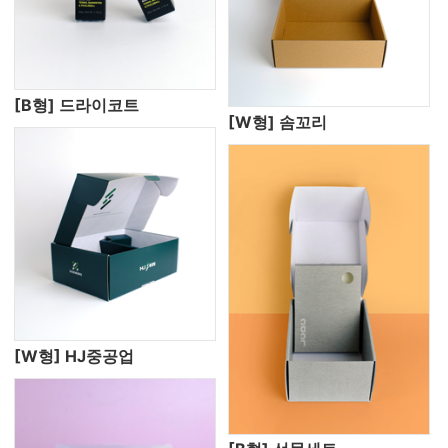
[B형] 드라이코트
[W형] 솜꼬리
[W형] HJ중공업