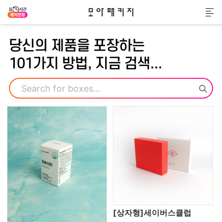
모아패키지
메
당신의 제품을 포장하는
101가지 방법, 지금 검색...
검색
[상자형]세이버스클럽