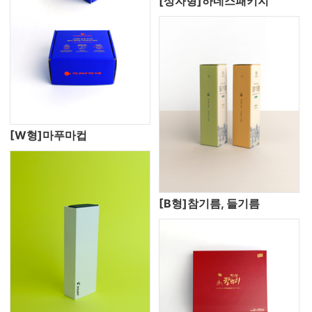
[상자형]하네스패키지
[W형]마푸마컵
[B형]참기름, 들기름