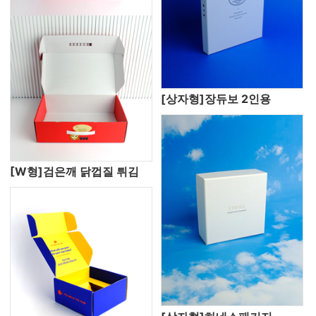
[상자형]장듀보 2인용
[W형]검은깨 닭껍질 튀김