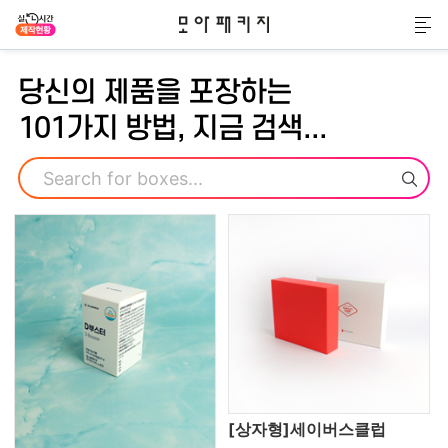
모아패키지
메
당신의 제품을 포장하는
101가지 방법, 지금 검색...
검색
[상자형]세이버스클럽