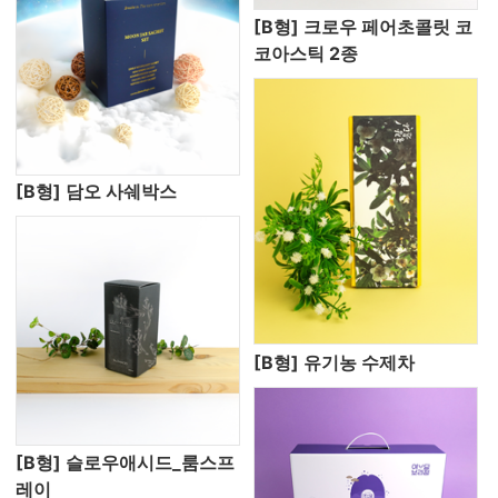
[B형] 크로우 페어초콜릿 코
코아스틱 2종
[B형] 담오 사쉐박스
[B형] 유기농 수제차
[B형] 슬로우애시드_룸스프
레이