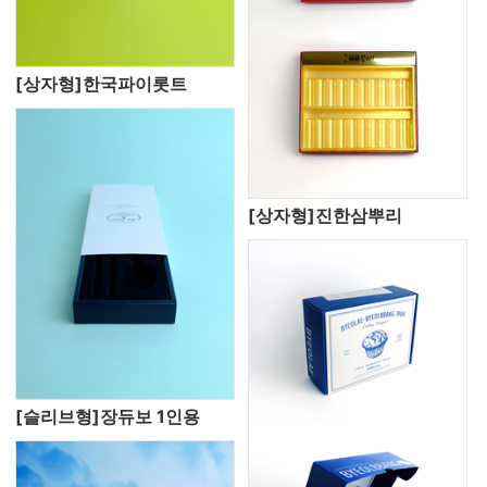
[상자형]한국파이롯트
[상자형]진한삼뿌리
[슬리브형]장듀보 1인용