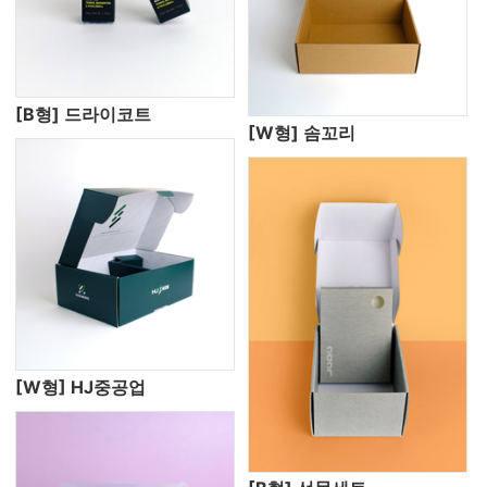
[B형] 드라이코트
[W형] 솜꼬리
[W형] HJ중공업