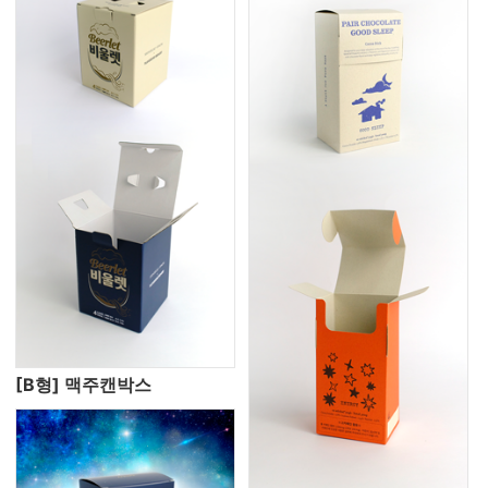
[B형] 맥주캔박스