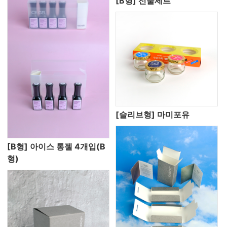
[B형] 선물세트
[슬리브형] 마미포유
[B형] 아이스 통젤 4개입(B
형)