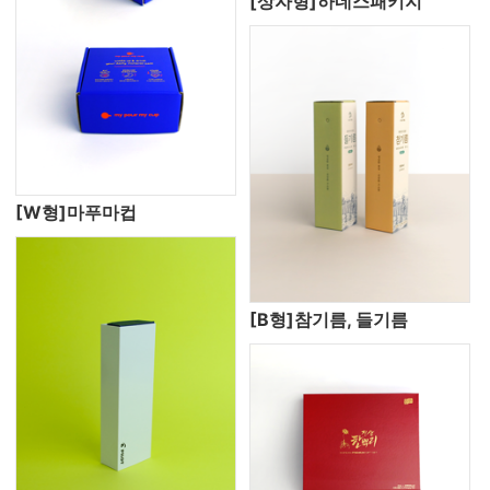
[상자형]하네스패키지
[W형]마푸마컵
[B형]참기름, 들기름