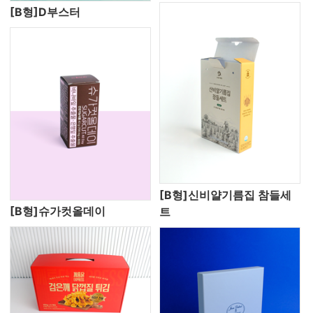
[B형]D부스터
[B형]신비얄기름집 참들세
[B형]슈가컷올데이
트