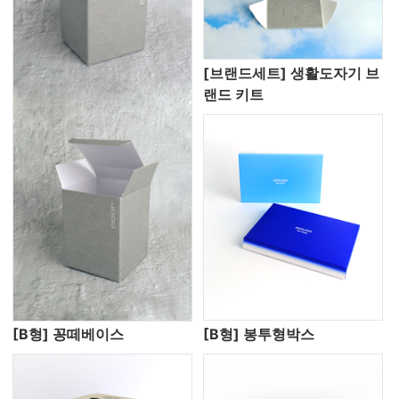
[브랜드세트] 생활도자기 브
랜드 키트
[B형] 꽁떼베이스
[B형] 봉투형박스