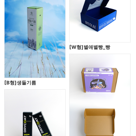
[W형]별애별빵_빵
[B형]생들기름