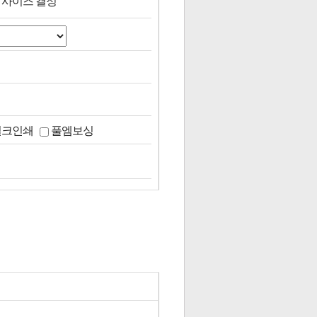
 사이즈 결정
실크인쇄
풀엠보싱