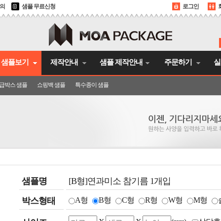
문의
샘플 무료신청
로그인
샘플보기
제작안내
샘플 제작안내
주문하기
실
급박스 샘플
쇼핑백 샘플
특수종이 샘플
샘플명
[B형]연과미소 참기름 1개입
박스형태
A형
B형
C형
R형
W형
M형