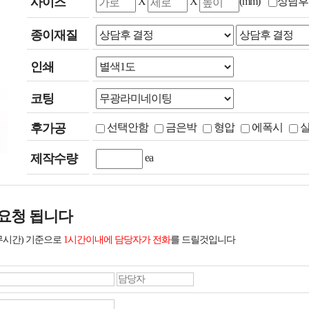
사이즈
X
X
(mm)
상담후
종이재질
인쇄
코팅
후가공
선택안함
금은박
형압
에폭시
제작수량
ea
요청 됩니다
무시간) 기준으로
1시간이내에 담당자가 전화
를 드릴것입니다