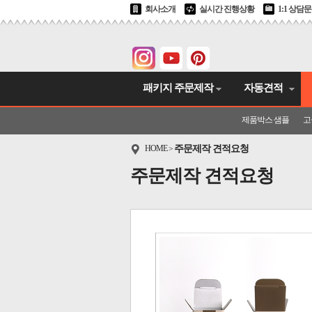
회사소개
실시간 진행상황
1:1 상담
패키지 주문제작
자동견적
제품박스 샘플
고
HOME
주문제작 견적요청
>
주문제작 견적요청