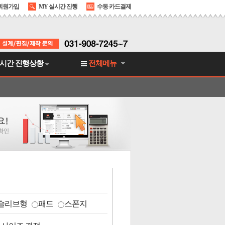
회원가입
MY 실시간 진행
수동 카드결제
시간 진행상황
전체메뉴
슬리브형
패드
스폰지