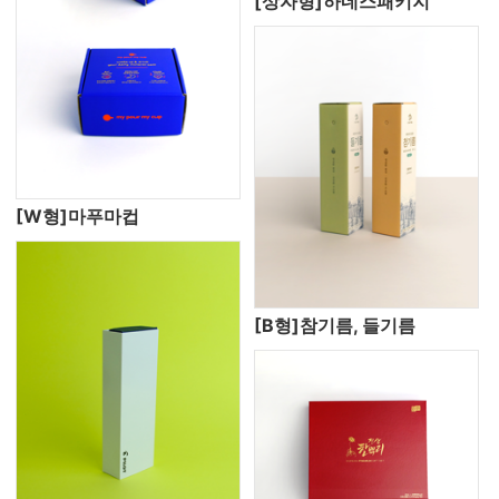
[상자형]하네스패키지
[W형]마푸마컵
[B형]참기름, 들기름