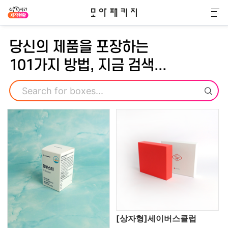
모아패키지
메
당신의 제품을 포장하는
101가지 방법, 지금 검색...
검색
[상자형]세이버스클럽