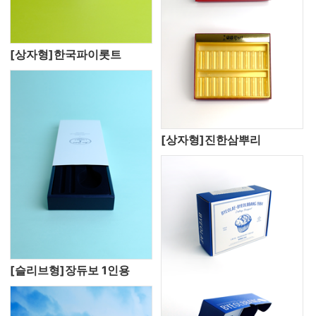
[상자형]한국파이롯트
[상자형]진한삼뿌리
[슬리브형]장듀보 1인용