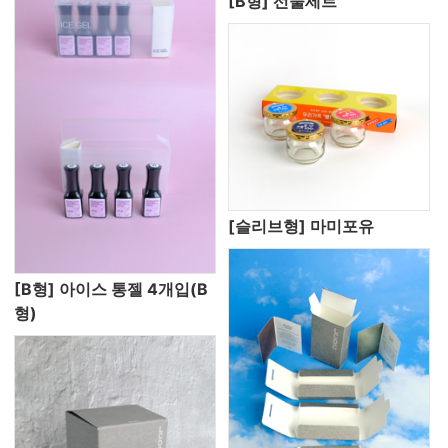
[B형] 선물세트
[슬리브형] 마미포유
[B형] 아이스 통젤 4개입(B
형)