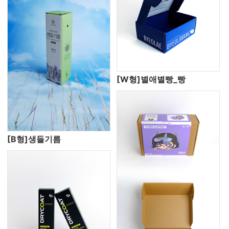
[W형]별애별빵_빵
[B형]생들기름