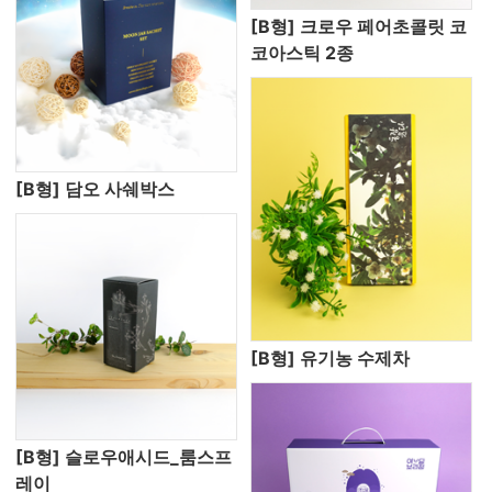
[B형] 크로우 페어초콜릿 코
코아스틱 2종
[B형] 담오 사쉐박스
[B형] 유기농 수제차
[B형] 슬로우애시드_룸스프
레이