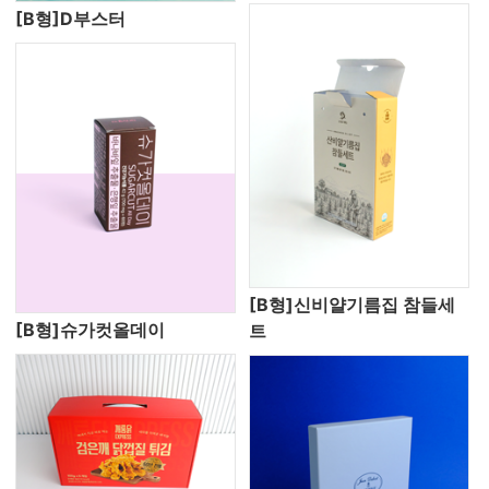
[B형]D부스터
[B형]신비얄기름집 참들세
[B형]슈가컷올데이
트