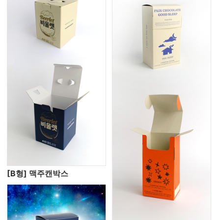
[B형] 맥주캔박스