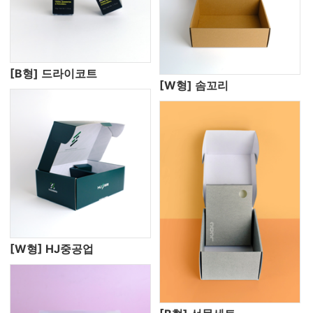
[B형] 드라이코트
[W형] 솜꼬리
[W형] HJ중공업