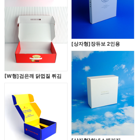
[상자형]장듀보 2인용
[W형]검은깨 닭껍질 튀김