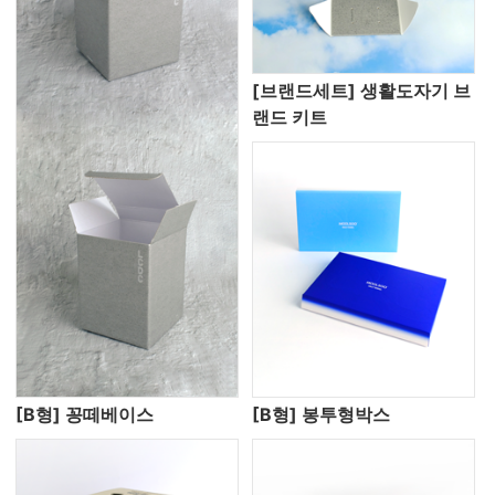
[브랜드세트] 생활도자기 브
랜드 키트
[B형] 꽁떼베이스
[B형] 봉투형박스