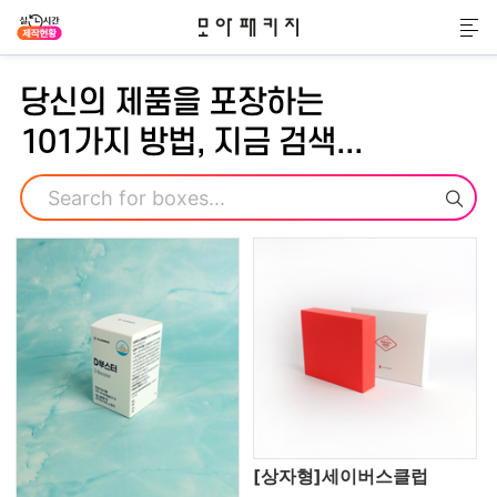
모아패키지
메
당신의 제품을 포장하는
101가지 방법, 지금 검색...
검색
[상자형]세이버스클럽