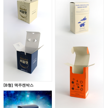
[B형] 맥주캔박스