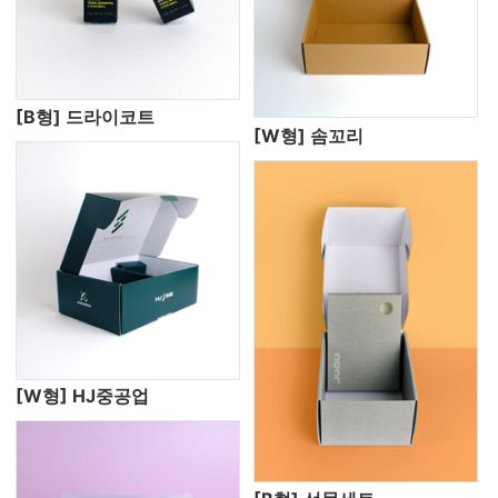
[B형] 드라이코트
[W형] 솜꼬리
[W형] HJ중공업