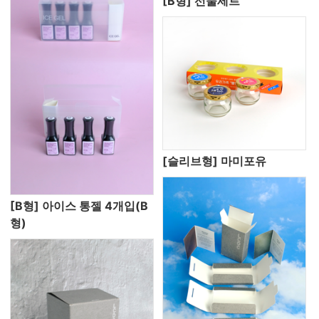
[B형] 선물세트
[슬리브형] 마미포유
[B형] 아이스 통젤 4개입(B
형)