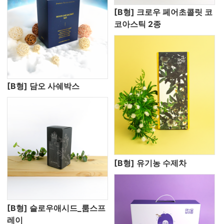
[B형] 크로우 페어초콜릿 코
코아스틱 2종
[B형] 담오 사쉐박스
[B형] 유기농 수제차
[B형] 슬로우애시드_룸스프
레이