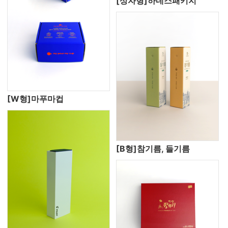
[상자형]하네스패키지
[W형]마푸마컵
[B형]참기름, 들기름