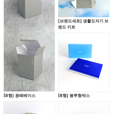
[브랜드세트] 생활도자기 브
랜드 키트
[B형] 꽁떼베이스
[B형] 봉투형박스