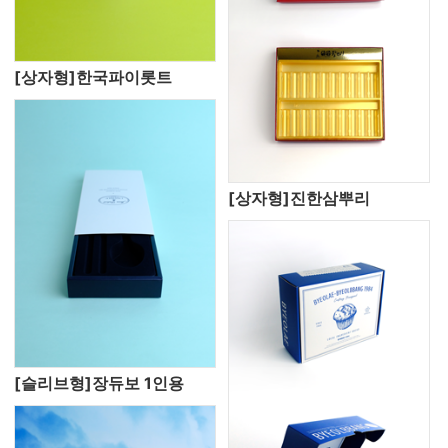
[상자형]한국파이롯트
[상자형]진한삼뿌리
[슬리브형]장듀보 1인용