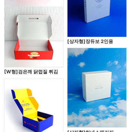
[상자형]장듀보 2인용
[W형]검은깨 닭껍질 튀김