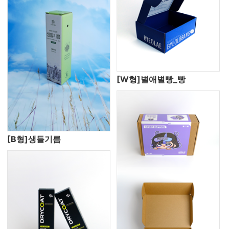
[W형]별애별빵_빵
[B형]생들기름