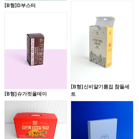
[B형]D부스터
[B형]신비얄기름집 참들세
[B형]슈가컷올데이
트