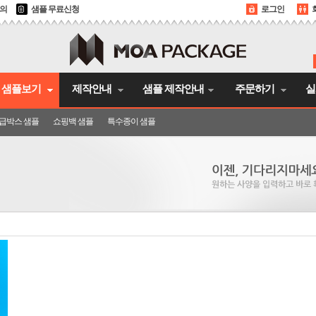
문의
샘플 무료신청
로그인
샘플보기
제작안내
샘플 제작안내
주문하기
실
급박스 샘플
쇼핑백 샘플
특수종이 샘플