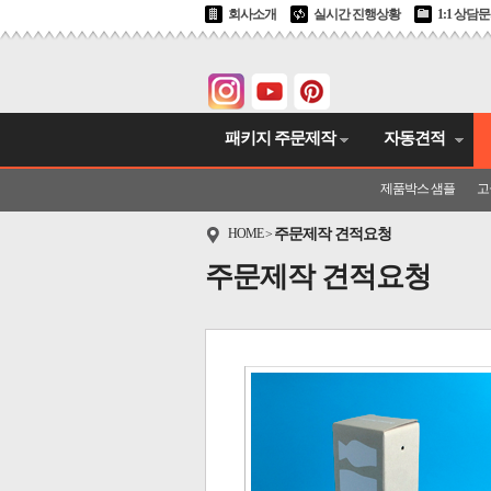
회사소개
실시간 진행상황
1:1 상담
패키지 주문제작
자동견적
제품박스 샘플
고
HOME
주문제작 견적요청
>
주문제작 견적요청