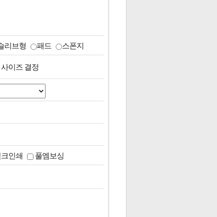
슬리브형
패드
스폰지
 사이즈 결정
실크인쇄
풀엠보싱