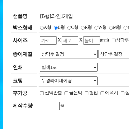
샘플명
[B형]와인1개입
박스형태
A형
B형
C형
R형
W형
M형
사이즈
X
X
(mm)
상담후
종이재질
인쇄
코팅
후가공
선택안함
금은박
형압
에폭시
제작수량
ea