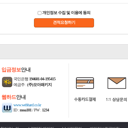
개인정보 수집 및 이용에 동의
견적요청하기
입금정보
안내
국민은행
194601-04-195415
예금주 :
(주)모아패키지
웹하드
안내
www.webhard.co.kr
ID :
moa101
/ PW :
1234