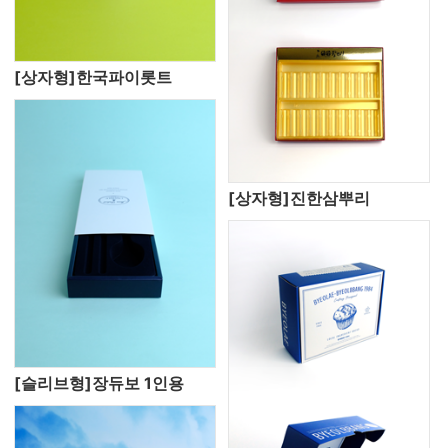
[상자형]한국파이롯트
[상자형]진한삼뿌리
[슬리브형]장듀보 1인용