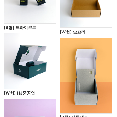
[B형] 드라이코트
[W형] 솜꼬리
[W형] HJ중공업