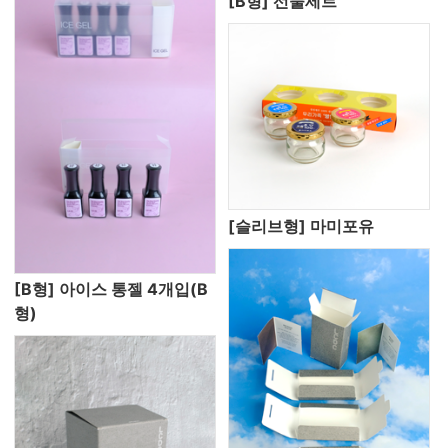
[B형] 선물세트
[슬리브형] 마미포유
[B형] 아이스 통젤 4개입(B
형)