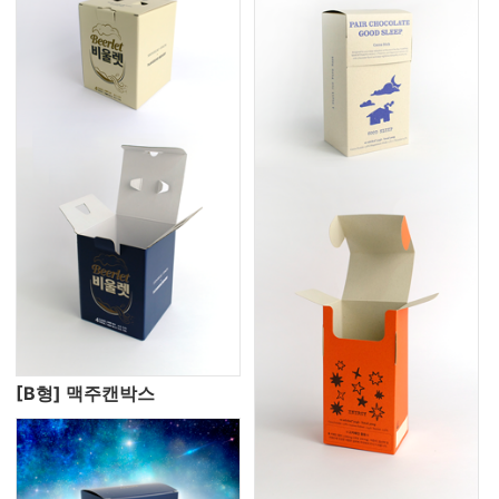
[B형] 맥주캔박스