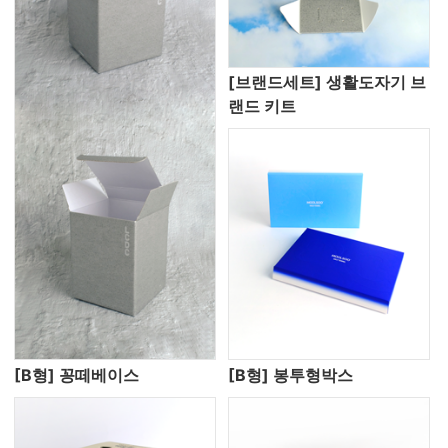
[브랜드세트] 생활도자기 브
랜드 키트
[B형] 꽁떼베이스
[B형] 봉투형박스