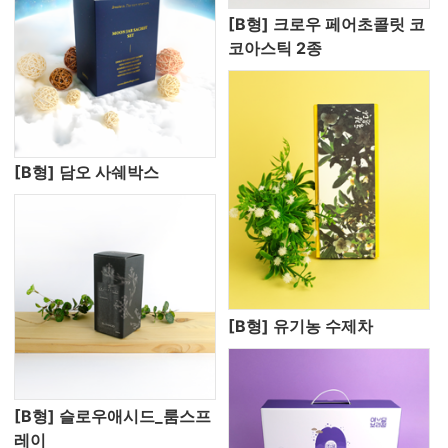
[B형] 크로우 페어초콜릿 코
코아스틱 2종
[B형] 담오 사쉐박스
[B형] 유기농 수제차
[B형] 슬로우애시드_룸스프
레이