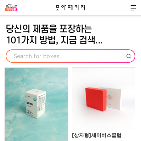
모아패키지
메
당신의 제품을 포장하는
101가지 방법, 지금 검색...
검색
[상자형]세이버스클럽