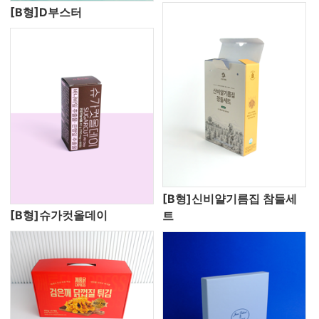
[B형]D부스터
[B형]신비얄기름집 참들세
[B형]슈가컷올데이
트