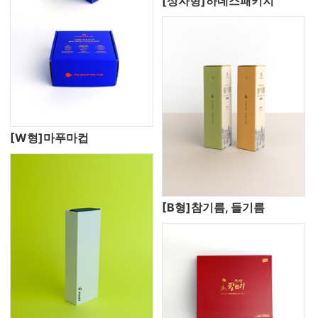
[상자형]하네스패키지
[W형]마푸마컵
[B형]참기름, 들기름