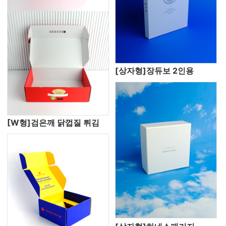
[상자형]장듀보 2인용
[W형]검은깨 닭껍질 튀김