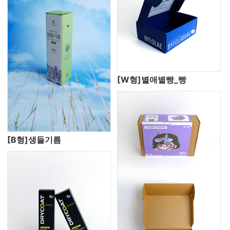
[W형]별애별빵_빵
[B형]생들기름